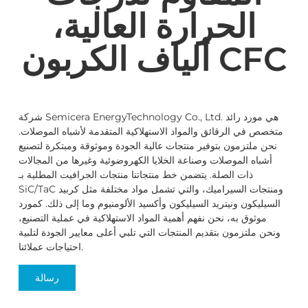
الحرارة العالية،
ألياف الكربون CFC
شركة Semicera EnergyTechnology Co., Ltd. هي مورد رائد
متخصص في الرقائق والمواد الاستهلاكية المتقدمة لأشباه الموصلات.
نحن ملتزمون بتوفير منتجات عالية الجودة وموثوقة ومبتكرة لتصنيع
أشباه الموصلات وصناعة الخلايا الكهروضوئية وغيرها من المجالات
ذات الصلة. يتضمن خط منتجاتنا منتجات الجرافيت المطلية بـ
SiC/TaC ومنتجات السيراميك، والتي تشمل مواد مختلفة مثل كربيد
السيليكون ونيتريد السيليكون وأكسيد الألومنيوم وما إلى ذلك. كمورد
موثوق به، نحن نفهم أهمية المواد الاستهلاكية في عملية التصنيع،
ونحن ملتزمون بتقديم المنتجات التي تلبي أعلى معايير الجودة لتلبية
احتياجات عملائنا.
رسالة