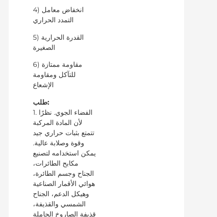
4) انخفاض معامل
التمدد الحراري
5) القدرة الحرارية
الصغيرة
6) مقاومة ممتازة
للتآكل ومقاومة
الإشعاع
طلب:
1. الفضاء الجوي. نظرًا
لأن المادة المركبة
تتمتع بثبات حراري جيد
وقوة وصلابة عالية.
يمكن استخدامه لتصنيع
مكابح الطائرات،
الجناح وجسم الطائرة،
هوائي الأقمار الصناعية
وهيكل الدعم، الجناح
الشمسي والقذيفة،
قذيفة الصاروخ الحاملة