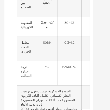
الذهنية
بين
الصفائح
30~43
Ω.mm2/
المقاومة
م
الكهربائية
0.3~1.2
106/K
معامل
التمدد
الحراري
≥2400℃
℃
درجة
حرارة
المعالجة
الجودة العسكرية، ترسيب فرن ترسيب
البخار الكيميائي الكامل، ألياف الكربون
توراي المستوردة T700 المنسوجة مسبقًا
بإبرة ثلاثية الأبعاد
مواصفات المواد: أقصى قطر خارجي 2000