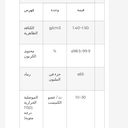
قيمة
وحدة
فِهرِس
1.40~1.50
g/cm3
الكثافة
الظاهرية
≥98.5~99.9
%
محتوى
الكربون
≤65
جزء في
رماد
المليون
10~30
ث / عضو
الموصلية
الكنيست
الحرارية
(1150
درجة
مئوية)