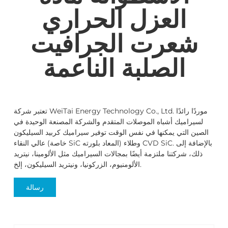
العزل الحراري
شعرت الجرافيت
الصلبة الناعمة
تعتبر شركة WeiTai Energy Technology Co., Ltd. موردًا رائدًا
لسيراميك أشباه الموصلات المتقدم والشركة المصنعة الوحيدة في
الصين التي يمكنها في نفس الوقت توفير سيراميك كربيد السيليكون
عالي النقاء (خاصة SiC المعاد بلورته) وطلاء CVD SiC. بالإضافة إلى
ذلك، شركتنا ملتزمة أيضًا بمجالات السيراميك مثل الألومينا، نيتريد
الألومنيوم، الزركونيا، ونيتريد السيليكون، إلخ.
رسالة