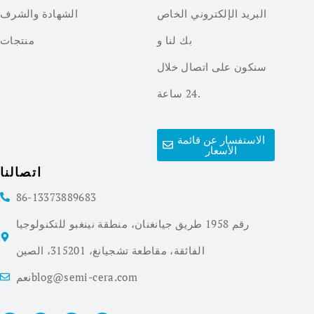
البريد الإلكتروني الخاص
الشهادة والشرف
بك لنا و
منتجات
سنكون على اتصال خلال
24 ساعة.
الاستفسار عن قائمة
الأسعار
اتصالنا
86-13373889683
رقم 1958 طريق جيانغنان، منطقة نينغبو للتكنولوجيا
الفائقة، مقاطعة تشجيانغ، 315201، الصين
نعمblog@semi-cera.com