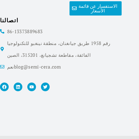
الاستفسار عن قائمة
الأسعار
اتصالنا
86-13373889683
رقم 1958 طريق جيانغنان، منطقة نينغبو للتكنولوجيا
الفائقة، مقاطعة تشجيانغ، 315201، الصين
نعمblog@semi-cera.com