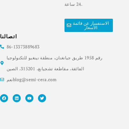
24 ساعة.
الاستفسار عن قائمة
الأسعار
اتصالنا
86-13373889683
رقم 1958 طريق جيانغنان، منطقة نينغبو للتكنولوجيا
الفائقة، مقاطعة تشجيانغ، 315201، الصين
نعمblog@semi-cera.com