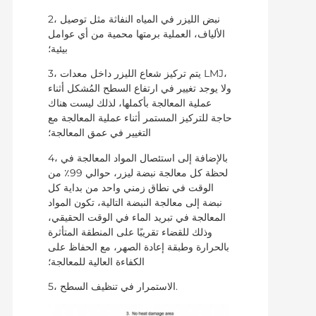
2، نبض الليزر في المياه النفاثة مثل توصيل
الألياف، العملية برمتها محمية من أي عوامل
بيئية؛
3، يتم تركيز شعاع الليزر داخل معدات LMJ،
ولا يوجد تغيير في ارتفاع السطح المُشكل أثناء
عملية المعالجة بأكملها، لذلك ليست هناك
حاجة للتركيز المستمر أثناء عملية المعالجة مع
التغيير في عمق المعالجة؛
4، بالإضافة إلى استئصال المواد المعالجة في
لحظة كل معالجة نبضة ليزر، حوالي 99٪ من
الوقت في نطاق زمني واحد من بداية كل
نبضة إلى معالجة النبضة التالية، تكون المواد
المعالجة في تبريد الماء في الوقت الحقيقي،
وذلك للقضاء تقريبًا على المنطقة المتأثرة
بالحرارة وطبقة إعادة الصهر، مع الحفاظ على
الكفاءة العالية للمعالجة؛
5، الاستمرار في تنظيف السطح.