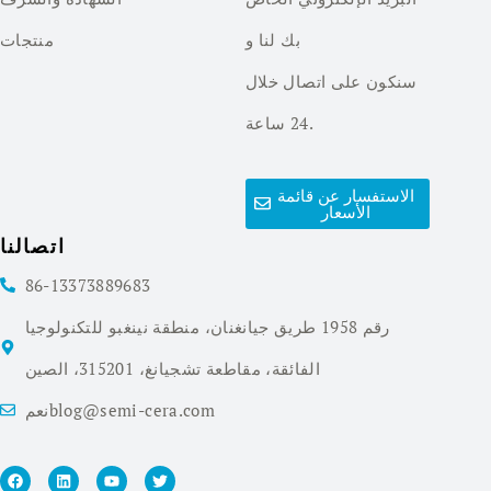
بك لنا و
منتجات
سنكون على اتصال خلال
24 ساعة.
الاستفسار عن قائمة
الأسعار
اتصالنا
86-13373889683
رقم 1958 طريق جيانغنان، منطقة نينغبو للتكنولوجيا
الفائقة، مقاطعة تشجيانغ، 315201، الصين
نعمblog@semi-cera.com