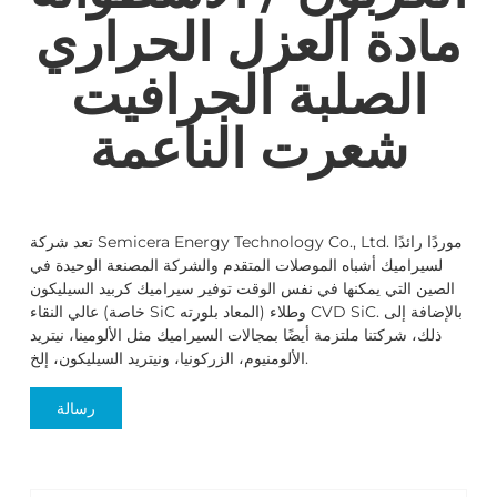
مادة العزل الحراري
الصلبة الجرافيت
شعرت الناعمة
تعد شركة Semicera Energy Technology Co., Ltd. موردًا رائدًا
لسيراميك أشباه الموصلات المتقدم والشركة المصنعة الوحيدة في
الصين التي يمكنها في نفس الوقت توفير سيراميك كربيد السيليكون
عالي النقاء (خاصة SiC المعاد بلورته) وطلاء CVD SiC. بالإضافة إلى
ذلك، شركتنا ملتزمة أيضًا بمجالات السيراميك مثل الألومينا، نيتريد
الألومنيوم، الزركونيا، ونيتريد السيليكون، إلخ.
رسالة