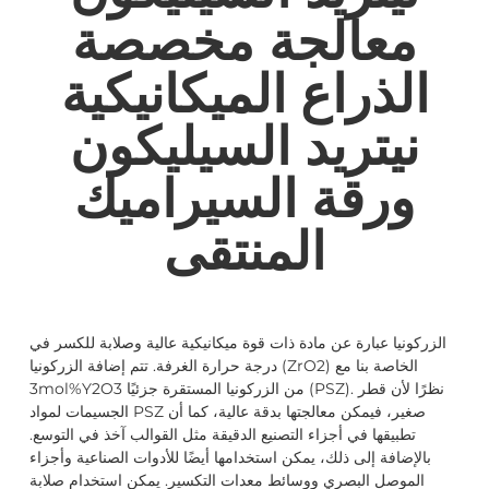
معالجة مخصصة
الذراع الميكانيكية
نيتريد السيليكون
ورقة السيراميك
المنتقى
الزركونيا عبارة عن مادة ذات قوة ميكانيكية عالية وصلابة للكسر في
درجة حرارة الغرفة. تتم إضافة الزركونيا (ZrO2) الخاصة بنا مع
3mol%Y2O3 من الزركونيا المستقرة جزئيًا (PSZ). نظرًا لأن قطر
الجسيمات لمواد PSZ صغير، فيمكن معالجتها بدقة عالية، كما أن
تطبيقها في أجزاء التصنيع الدقيقة مثل القوالب آخذ في التوسع.
بالإضافة إلى ذلك، يمكن استخدامها أيضًا للأدوات الصناعية وأجزاء
الموصل البصري ووسائط معدات التكسير. يمكن استخدام صلابة