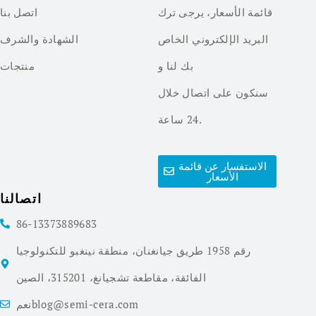
قائمة الأسعار، يرجى ترك
اتصل بنا
البريد الإلكتروني الخاص
الشهادة والشرف
بك لنا و
منتجات
سنكون على اتصال خلال
24 ساعة.
الاستفسار عن قائمة
الأسعار
اتصالنا
86-13373889683
رقم 1958 طريق جيانغنان، منطقة نينغبو للتكنولوجيا
الفائقة، مقاطعة تشجيانغ، 315201، الصين
نعمblog@semi-cera.com