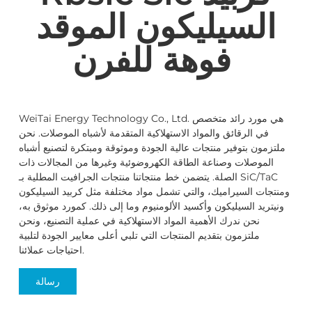
السيليكون الموقد
فوهة للفرن
WeiTai Energy Technology Co., Ltd. هي مورد رائد متخصص
في الرقائق والمواد الاستهلاكية المتقدمة لأشباه الموصلات. نحن
ملتزمون بتوفير منتجات عالية الجودة وموثوقة ومبتكرة لتصنيع أشباه
الموصلات وصناعة الطاقة الكهروضوئية وغيرها من المجالات ذات
الصلة. يتضمن خط منتجاتنا منتجات الجرافيت المطلية بـ SiC/TaC
ومنتجات السيراميك، والتي تشمل مواد مختلفة مثل كربيد السيليكون
ونيتريد السيليكون وأكسيد الألومنيوم وما إلى ذلك. كمورد موثوق به،
نحن ندرك الأهمية المواد الاستهلاكية في عملية التصنيع، ونحن
ملتزمون بتقديم المنتجات التي تلبي أعلى معايير الجودة لتلبية
احتياجات عملائنا.
رسالة