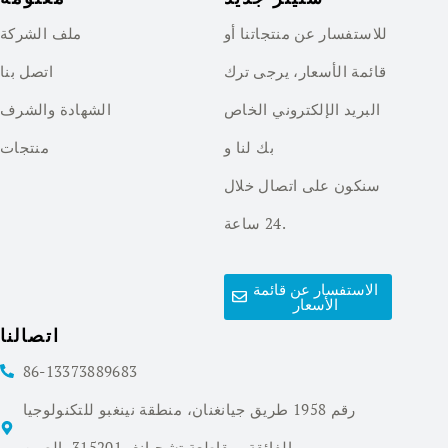
للاستفسار عن منتجاتنا أو
ملف الشركة
قائمة الأسعار، يرجى ترك
اتصل بنا
البريد الإلكتروني الخاص
الشهادة والشرف
بك لنا و
منتجات
سنكون على اتصال خلال
24 ساعة.
الاستفسار عن قائمة
الأسعار
اتصالنا
86-13373889683
رقم 1958 طريق جيانغنان، منطقة نينغبو للتكنولوجيا
الفائقة، مقاطعة تشجيانغ، 315201، الصين