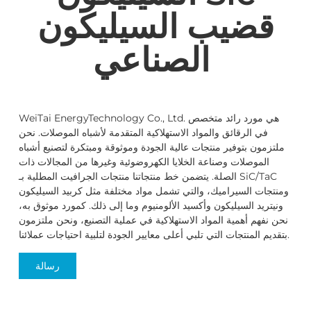
قضيب السيليكون
الصناعي
WeiTai EnergyTechnology Co., Ltd. هي مورد رائد متخصص
في الرقائق والمواد الاستهلاكية المتقدمة لأشباه الموصلات. نحن
ملتزمون بتوفير منتجات عالية الجودة وموثوقة ومبتكرة لتصنيع أشباه
الموصلات وصناعة الخلايا الكهروضوئية وغيرها من المجالات ذات
الصلة. يتضمن خط منتجاتنا منتجات الجرافيت المطلية بـ SiC/TaC
ومنتجات السيراميك، والتي تشمل مواد مختلفة مثل كربيد السيليكون
ونيتريد السيليكون وأكسيد الألومنيوم وما إلى ذلك. كمورد موثوق به،
نحن نفهم أهمية المواد الاستهلاكية في عملية التصنيع، ونحن ملتزمون
بتقديم المنتجات التي تلبي أعلى معايير الجودة لتلبية احتياجات عملائنا.
رسالة