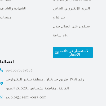
البريد الإلكتروني الخاص
الشهادة والشرف
بك لنا و
منتجات
سنكون على اتصال خلال
24 ساعة.
الاستفسار عن قائمة
الأسعار
اتصالنا
86-13373889683
رقم 1958 طريق جيانغنان، منطقة نينغبو للتكنولوجيا
الفائقة، مقاطعة تشجيانغ، 315201، الصين
نعمblog@semi-cera.com