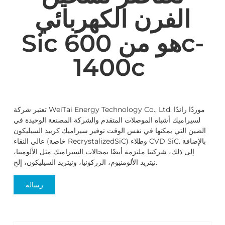
الفرن الكهربائي
Sic هو من 600c-
1400c
تعتبر شركة WeiTai Energy Technology Co., Ltd. موردًا رائدًا
لسيراميك أشباه الموصلات المتقدم والشركة المصنعة الوحيدة في
الصين التي يمكنها في نفس الوقت توفير سيراميك كربيد السيليكون
عالي النقاء (خاصة RecrystalizedSiC) وطلاء CVD SiC. بالإضافة
إلى ذلك، شركتنا ملتزمة أيضًا بمجالات السيراميك مثل الألومينا،
نيتريد الألومنيوم، الزركونيا، ونيتريد السيليكون، إلخ.
رسالة