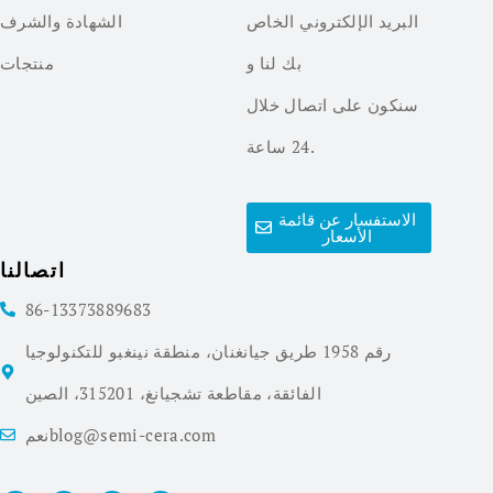
البريد الإلكتروني الخاص
الشهادة والشرف
بك لنا و
منتجات
سنكون على اتصال خلال
24 ساعة.
الاستفسار عن قائمة
الأسعار
اتصالنا
86-13373889683
رقم 1958 طريق جيانغنان، منطقة نينغبو للتكنولوجيا
الفائقة، مقاطعة تشجيانغ، 315201، الصين
نعمblog@semi-cera.com