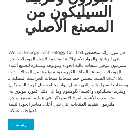
السيليكون من
المصنع الأصلي
WeiTai Energy Technology Co., Ltd. هي مورد رائد متخصص
في الرقائق والمواد الاستهلاكية المتقدمة لأشباه الموصلات. نحن
ملتزمون بتوفير منتجات عالية الجودة وموثوقة ومبتكرة لتصنيع أشباه
الموصلات وصناعة الطاقة الكهروضوئية وغيرها من المجالات ذات
الصلة. يتضمن خط منتجاتنا منتجات الجرافيت المطلية بـ SiC/TaC
ومنتجات السيراميك، والتي تشمل مواد مختلفة مثل كربيد السيليكون
ونيتريد السيليكون وأكسيد الألومنيوم وما إلى ذلك. كمورد موثوق به،
نحن ندرك الأهمية المواد الاستهلاكية في عملية التصنيع، ونحن
ملتزمون بتقديم المنتجات التي تلبي أعلى معايير الجودة لتلبية
احتياجات عملائنا.
رسالة