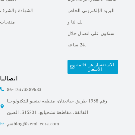
البريد الإلكتروني الخاص
الشهادة والشرف
بك لنا و
منتجات
سنكون على اتصال خلال
24 ساعة.
الاستفسار عن قائمة
الأسعار
اتصالنا
86-13373889683
رقم 1958 طريق جيانغنان، منطقة نينغبو للتكنولوجيا
الفائقة، مقاطعة تشجيانغ، 315201، الصين
نعمblog@semi-cera.com