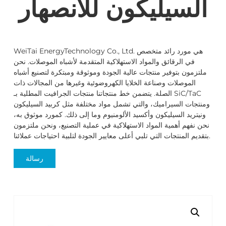
السيليكون للانصهار
WeiTai EnergyTechnology Co., Ltd. هي مورد رائد متخصص
في الرقائق والمواد الاستهلاكية المتقدمة لأشباه الموصلات. نحن
ملتزمون بتوفير منتجات عالية الجودة وموثوقة ومبتكرة لتصنيع أشباه
الموصلات وصناعة الخلايا الكهروضوئية وغيرها من المجالات ذات
الصلة. يتضمن خط منتجاتنا منتجات الجرافيت المطلية بـ SiC/TaC
ومنتجات السيراميك، والتي تشمل مواد مختلفة مثل كربيد السيليكون
ونيتريد السيليكون وأكسيد الألومنيوم وما إلى ذلك. كمورد موثوق به،
نحن نفهم أهمية المواد الاستهلاكية في عملية التصنيع، ونحن ملتزمون
بتقديم المنتجات التي تلبي أعلى معايير الجودة لتلبية احتياجات عملائنا.
رسالة