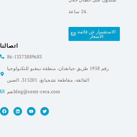
24 ساعة.
الاستفسار عن قائمة
الأسعار
اتصالنا
86-13373889683
رقم 1958 طريق جيانغنان، منطقة نينغبو للتكنولوجيا
الفائقة، مقاطعة تشجيانغ، 315201، الصين
نعمblog@semi-cera.com