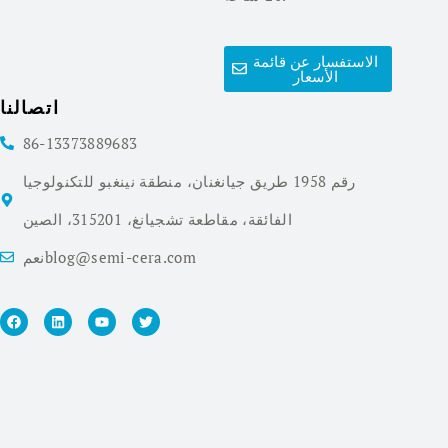
الاستفسار عن قائمة
الأسعار
اتصالنا
86-13373889683
رقم 1958 طريق جيانغنان، منطقة نينغبو للتكنولوجيا
الفائقة، مقاطعة تشجيانغ، 315201، الصين
نعمblog@semi-cera.com