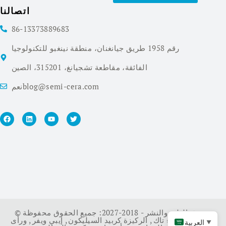
اتصالنا
86-13373889683
رقم 1958 طريق جيانغنان، منطقة نينغبو للتكنولوجيا
الفائقة، مقاطعة تشجيانغ، 315201، الصين
نعمblog@semi-cera.com
© حقوق الطبع والنشر - 2018-2027: جميع الحقوق محفوظة.
سي ويفر
,
طلاء تاك
,
الركيزة كربيد السيليكون
,
إيبي ويفر
,
ورأى
العربية
▼