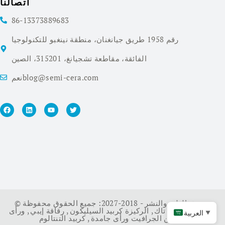
اتصالنا
86-13373889683
رقم 1958 طريق جيانغنان، منطقة نينغبو للتكنولوجيا
الفائقة، مقاطعة تشجيانغ، 315201، الصين
نعمblog@semi-cera.com
© حقوق الطبع والنشر - 2018-2027: جميع الحقوق محفوظة.
سي ويفر
,
طلاء تاك
,
الركيزة كربيد السيليكون
,
رقاقة إيبي
,
ورأى
العربية
▼
كربيد التنتالوم
الصين الجرافيت ورأى جامدة
,