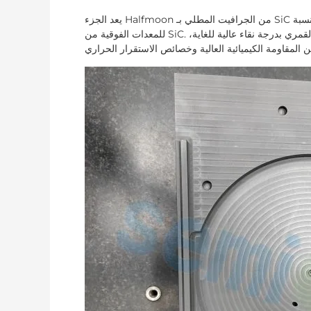
يعد الجزء Halfmoon من الجرافيت المطلي بـ SiC مكونًا رئيسيًا يستخدم في عمليات تصنيع أشباه الموصلات، خاصة بالنسبة
للمعدات الفوقية من SiC. نحن نستخدم تقنيتنا الحاصلة على براءة اختراع لصنع الجزء نصف القمري بدرجة نقاء عالية للغاية،