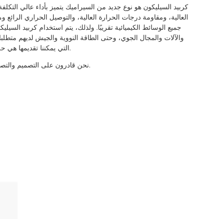
كربيد السيليكون هو نوع جديد من السيراميك يتميز بأداء عالي التكلف
العالية، ومقاومة درجات الحرارة العالية، والتوصيل الحراري الرائع و
جميع الوسائط الكيميائية تقريبًا. ولذلك، يتم استخدام كربيد السيل
والآلات والمجال الجوي، وحتى الطاقة النووية والجيش لديهم متطلبا
التي يمكننا تقديمها هي حلقات الختم للمضخة والصمام والدروع الواقية وما إلى ذلك.
نحن قادرون على التصميم والتصنيع وفقًا لأبعادك المحددة بجودة جيدة ووقت تسليم معقول.