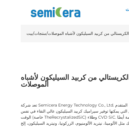
ت
كريستالي من كربيد السيليكون لأشباه الموصلات
/
منتجات
/
بيت
كريستالي من كربيد السيليكون لأشباه
الموصلات
تعد شركة Semicera Energy Technology Co., Ltd. موردًا رائدًا لسيراميك أشباه الموصلات المتقدم
لتي يمكنها توفير سيراميك كربيد السيليكون عالي النقاء في نفس
الوقت (خاصة TheRecrystalizedSiC) وطلاء CVD SiC. بالإضافة إلى ذلك، شركتنا ملتزمة أيضًا