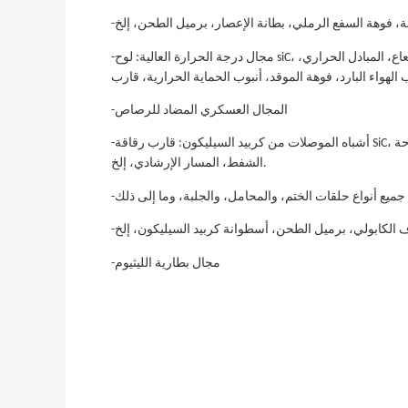
-مجال درجة الحرارة العالية: لوح siC، أنبوب فرن التبريد، أنبوب مشع، بوتقة، عنصر التسخين، الأسطوانة، الشعاع، المبادل الحراري،
-المجال العسكري المضاد للرصاص
-أشباه الموصلات من كربيد السيليكون: قارب رقاقة SiC، ظرف كذا، مجداف كذا، كاسيت كذا، أنبوب نشر كذا، شوكة الرقاقة، لوحة
الشفط، المسار الإرشادي، إلخ.
-مجال بطارية الليثيوم