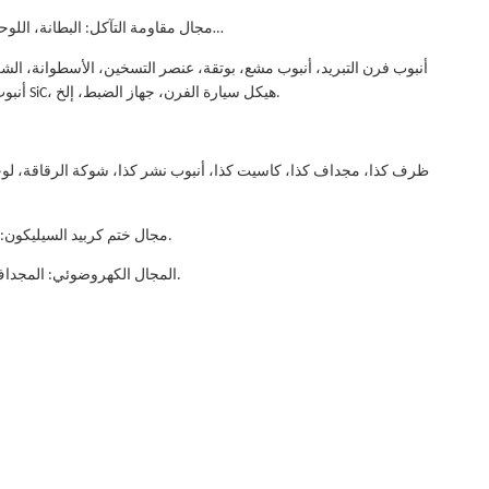
-مجال مقاومة التآكل: البطانة، اللوحة، فوهة السفع الرملي، بطانة الإعصار، برميل الطحن، إلخ…
أنبوب الهواء البارد، فوهة الموقد، أنبوب الحماية الحرارية، قارب SiC، هيكل سيارة الفرن، جهاز الضبط، إلخ.
-مجال ختم كربيد السيليكون: جميع أنواع حلقات الختم، والمحامل، والجلبة، وما إلى ذلك.
-المجال الكهروضوئي: المجداف الكابولي، برميل الطحن، أسطوانة كربيد السيليكون، إلخ.