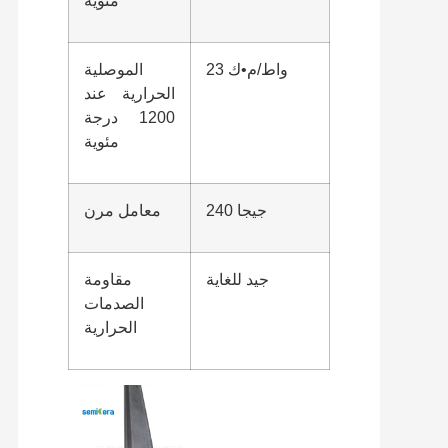
مئوية
23 واط/م•ك
الموصلية
الحرارية عند
1200 درجة
مئوية
240 جيجا
معامل مرن
جيد للغاية
مقاومة
الصدمات
الحرارية