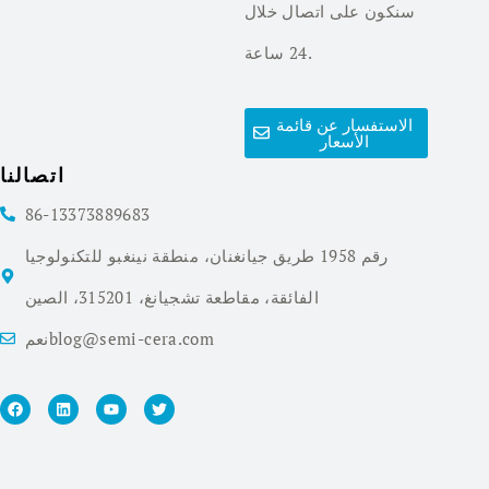
سنكون على اتصال خلال
24 ساعة.
الاستفسار عن قائمة
الأسعار
اتصالنا
86-13373889683
رقم 1958 طريق جيانغنان، منطقة نينغبو للتكنولوجيا
الفائقة، مقاطعة تشجيانغ، 315201، الصين
نعمblog@semi-cera.com