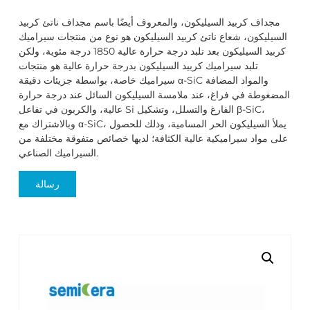
مجداف كربيد السيليكون، والمعروف أيضًا باسم مجداف ناتئ كربيد
السيليكون، شعاع ناتئ كربيد السيليكون هو نوع من منتجات سيراميك
كربيد السيليكون بعد تلبد درجة حرارة عالية 1850 درجة مئوية، ولكن
تلبد سيراميك كربيد السيليكون بدرجة حرارة عالية هو منتجات
سيراميك خاصة، بواسطة جزيئات دقيقة α-SiC والمواد المضافة
المضغوطة في فراغ، عند ملامسة السيليكون السائل عند درجة حرارة
عالية، والكربون في تفاعل Si الفارغ والتسلل، وتشكيل β-SiC،
وبالاشتراك مع α-SiC، يملأ السيليكون الحر المسامية، وذلك للحصول
على مواد سيراميكية عالية الكثافة؛ لديها خصائص متفوقة مختلفة من
السيراميك الصناعي.
رسالة