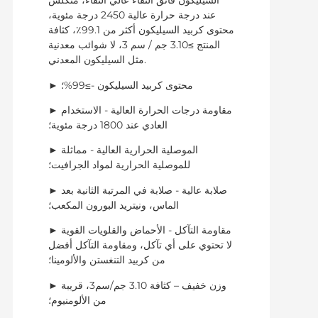
السيليكون فائق النقاء عالي النقاء، متكلس
عند درجة حرارة عالية 2450 درجة مئوية،
محتوى كربيد السيليكون أكثر من 99.1٪، كثافة
المنتج ≥3.10 جم / سم 3، لا شوائب معدنية
مثل السيليكون المعدني.
► محتوى كربيد السيليكون -≥99%؛
► مقاومة درجات الحرارة العالية - الاستخدام
العادي عند 1800 درجة مئوية؛
► الموصلية الحرارية العالية - مماثلة
للموصلية الحرارية لمواد الجرافيت؛
► صلابة عالية - صلابة في المرتبة الثانية بعد
الماس، ونيتريد البورون المكعب؛
► مقاومة التآكل - الأحماض والقلويات القوية
لا تحتوي على أي تآكل، ومقاومة التآكل أفضل
من كربيد التنغستن والألومينا؛
► وزن خفيف – كثافة 3.10 جم/سم3، قريبة
من الألومنيوم؛