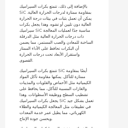
بالإضافة إلى ذلك، تتمتع بكرات السيراميك
SiC بمقاومة ممتازة لدرجات الحرارة العالية.
يمكن أن تعمل بثبات في بيئات درجة الحرارة
العالية دون تليين أو تشوه. وهذا يجعل بكرات
سيراميك SiC مناسبة جدًا لعمليات المعالجة
ذات درجات الحرارة العالية مثل الدرفلة
الساخنة للمعادن والصب المستمر، مما يضمن
أن البكرات تحافظ على الأداء الممتاز
واستقرار الأبعاد تحت درجات الحرارة
القصوى.
تتمتع بكرات السيراميك SiC أيضًا بمقاومة
ممتازة للتآكل. يمكنها مقاومة تآكل المواد
الكيميائية مثل الأحماض والقلويات والمذيبات
والغازات المسببة للتآكل، مما يحافظ على
تشطيب السطح ووظيفة الأسطوانات. وهذا
يجعل بكرات السيراميك SiC تعمل بشكل جيد
في تطبيقات مثل المعالجة الكيميائية والطلاء
الكهربائي، مما يطيل عمر خدمة المعدات
ويحسن جودة الإنتاج.