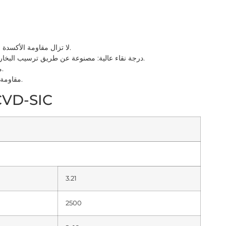
لا تزال مقاومة الأكسدة جيدة جدًا عندما تصل درجة الحرارة إلى 1600 درجة مئوية.
2. درجة نقاء عالية: مصنوعة عن طريق ترسيب البخار الكيميائي تحت حالة الكلورة ذات درجة الحرارة العالية.
3. مقاومة التآكل: صلابة عالية، سطح مدمج، جزيئات دقيقة.
4. مقاومة التآكل: الأحماض والقلويات والملح والكواشف العضوية.
المواصفات الرئيسية لطلاء C
3.21
2500