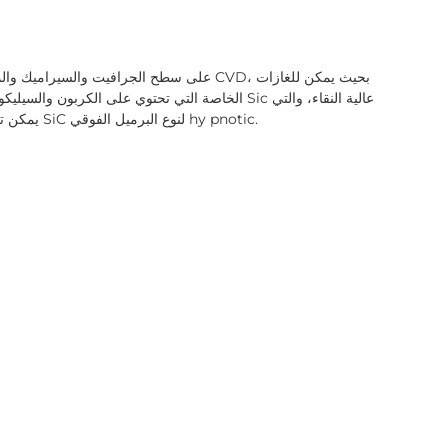
الخاصة التي تحتوي على الكربون والسيليكون أن تتفاع
يمكن ترسيبها على سطح المواد المطلية لتشكيل طبقة واقية من SiC لنوع البرميل الفوقي hy pnotic.