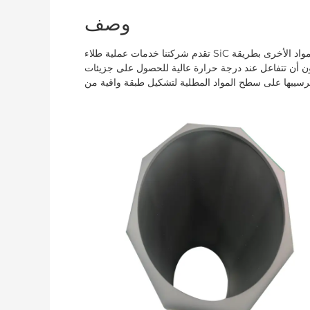
وصف
تقدم شركتنا خدمات عملية طلاء SiC على سطح الجرافيت والسيراميك والمواد الأخرى بطريقة CVD، بحيث يمكن للغازات
ل عند درجة حرارة عالية للحصول على جزيئات Sic عالية النقاء، والتي