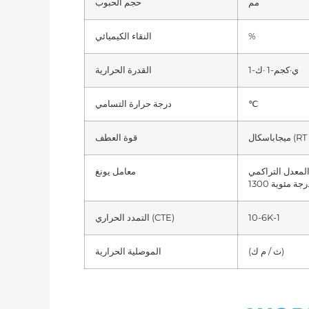
مم
حجم الحبوب
%
النقاء الكيميائي
ي·كجم-1 ·ك-1
القدرة الحرارية
℃
درجة حرارة التسامي
قوة العطف
لمعدل التراكمي (انحناء 4pt،
معامل يونغ
10-6K-1
التمدد الحراري (CTE)
(ث / م ك)
الموصلية الحرارية