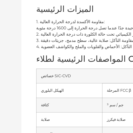
الميزات الرئيسية
1. مقاومة الأكسدة لدرجة الحرارة العالية:
CVD-SI
خصائص SiC-CVD
المرحلة FCC β
الهيكل البلوري
جم / سم ³
كثافة
صلابة فيكرز
صلابة