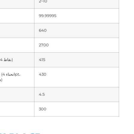
2~10
99.99995
640
2700
415
ميجاباسكال (RT 4 نقاط)
430
ا
1300 درجة مئوية)
4.5
300