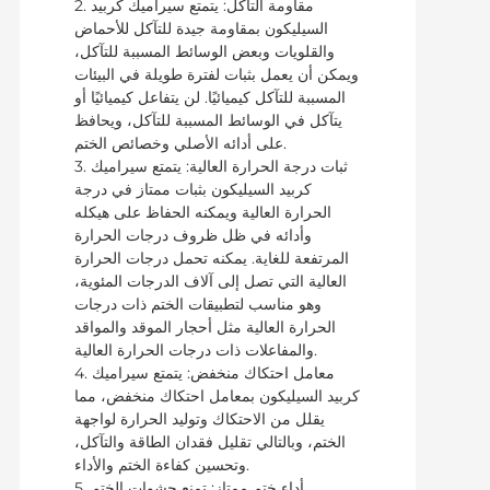
2. مقاومة التآكل: يتمتع سيراميك كربيد
السيليكون بمقاومة جيدة للتآكل للأحماض
والقلويات وبعض الوسائط المسببة للتآكل،
ويمكن أن يعمل بثبات لفترة طويلة في البيئات
المسببة للتآكل كيميائيًا. لن يتفاعل كيميائيًا أو
يتآكل في الوسائط المسببة للتآكل، ويحافظ
على أدائه الأصلي وخصائص الختم.
3. ثبات درجة الحرارة العالية: يتمتع سيراميك
كربيد السيليكون بثبات ممتاز في درجة
الحرارة العالية ويمكنه الحفاظ على هيكله
وأدائه في ظل ظروف درجات الحرارة
المرتفعة للغاية. يمكنه تحمل درجات الحرارة
العالية التي تصل إلى آلاف الدرجات المئوية،
وهو مناسب لتطبيقات الختم ذات درجات
الحرارة العالية مثل أحجار الموقد والمواقد
والمفاعلات ذات درجات الحرارة العالية.
4. معامل احتكاك منخفض: يتمتع سيراميك
كربيد السيليكون بمعامل احتكاك منخفض، مما
يقلل من الاحتكاك وتوليد الحرارة لواجهة
الختم، وبالتالي تقليل فقدان الطاقة والتآكل،
وتحسين كفاءة الختم والأداء.
5. أداء ختم ممتاز: تمنع حشوات الختم