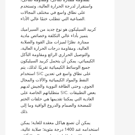
واستقرار لدرجة الحرارة العالية، وتستخدم
على نطاق واسع في مختلف المجالات
الصناعية التي تتطلب ختمًا عالي الأداء.
كربيد السيليكون هو نوع جديد من السيراميك
يتميز بأداء عالي التكلفة وخصائص مادية
ممتازة. نظرًا لميزات مثل القوة والصلابة
العالية، ومقاومة درجات الحرارة العالية،
والتوصيل الحراري الرائع ومقاومة التآكل
الكيميائي، يمكن أن يتحمل كربيد السيليكون
جميع الوسائط الكيميائية تقريبًا. لذلك، يتم
استخدام SiC على نطاق واسع في تعدين
النفط والمواد الكيميائية والآلات والمجال
الجوي، وحتى الطاقة النووية والجيش لديهم
متطلباتهم الخاصة على SIC. بعض التطبيقات
العادية التي يمكننا تقديمها هي حلقات الختم
للمضخة والصمام والدروع الواقية وما إلى
ذلك.
يمكن أن تصنع هياكل معقدة للغاية؛
يمكن
استخدامه عند 1400 درجة مئوية؛
صلابة عالية،