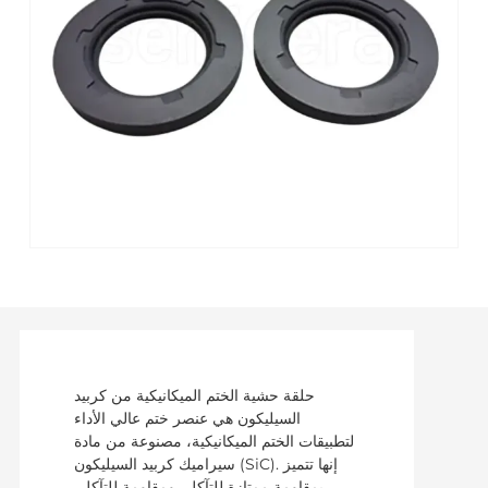
حلقة حشية الختم الميكانيكية من كربيد
السيليكون هي عنصر ختم عالي الأداء
لتطبيقات الختم الميكانيكية، مصنوعة من مادة
سيراميك كربيد السيليكون (SiC). إنها تتميز
بمقاومة ممتازة للتآكل، ومقاومة للتآكل،