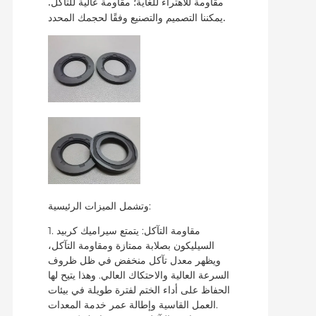
مقاومة للاهتراء للغاية؛
مقاومة عالية للتآكل.
يمكننا التصميم والتصنيع وفقًا لحجمك المحدد.
وتشمل الميزات الرئيسية:
1. مقاومة التآكل: يتمتع سيراميك كربيد
السيليكون بصلابة ممتازة ومقاومة التآكل،
ويظهر معدل تآكل منخفض في ظل ظروف
السرعة العالية والاحتكاك العالي. وهذا يتيح لها
الحفاظ على أداء الختم لفترة طويلة في بيئات
العمل القاسية وإطالة عمر خدمة المعدات.