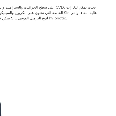
الخاصة التي تحتوي على الكربون والسيليكون أن تتفاع
يمكن ترسيبها على سطح المواد المطلية لتشكيل طبقة واقية من SiC لنوع البرميل الفوقي hy pnotic.
3. مطلي بكريستال SiC الناعم للحصول على سطح أملس