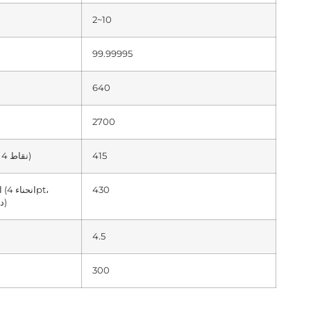
2~10
99.99995
640
2700
415
ميجاباسكال (RT 4 نقاط)
430
ا
1300 درجة مئوية)
4.5
300