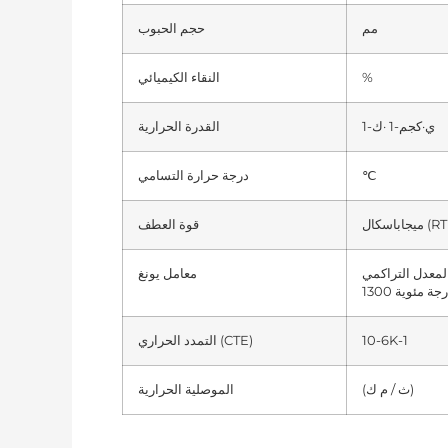
مم
حجم الحبوب
%
النقاء الكيميائي
ي·كجم-1 ·ك-1
القدرة الحرارية
℃
درجة حرارة التسامي
قوة العطف
لمعدل التراكمي (انحناء 4pt،
معامل يونغ
10-6K-1
التمدد الحراري (CTE)
(ث / م ك)
الموصلية الحرارية