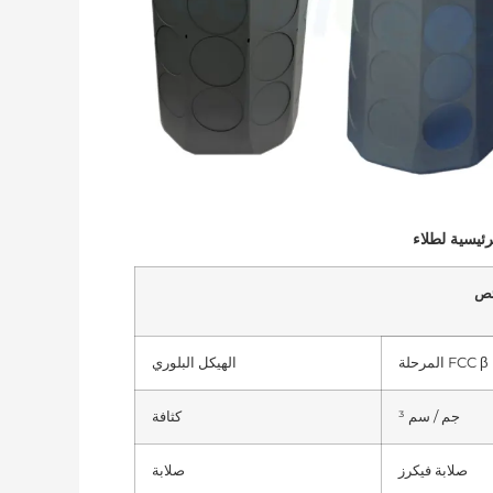
المرحلة FCC β
الهيكل البلوري
جم / سم ³
كثافة
صلابة فيكرز
صلابة