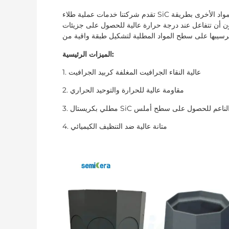
تقدم شركتنا خدمات عملية طلاء SiC على سطح الجرافيت والسيراميك والمواد الأخرى بطريقة CVD، بحيث يمكن للغازات
ل عند درجة حرارة عالية للحصول على جزيئات Sic عالية النقاء، والتي
الميزات الرئيسية:
1. عالية النقاء الجرافيت المغلفة كربيد الجرافيت
2. مقاومة عالية للحرارة والتوحيد الحراري
4. متانة عالية ضد التنظيف الكيميائي