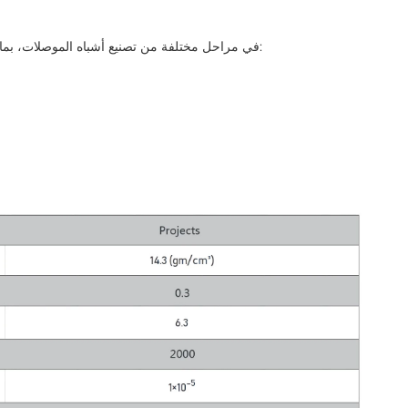
التطبيقات يتم استخدام طلاءات Semicera SiC في مراحل مختلفة من تصنيع أشباه الموصلات، بما في ذلك: