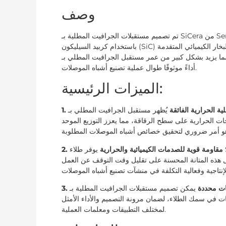
وصف
تم تصميم مستقبلات الجرافيت المطلية بـ SiCera من Semicera باستخدام ركائز جرافيت عالية الجودة، والتي تم طلاؤها بدقة
باستخدام كربيد السيليكون (SiC) من خلال عمليات ترسيب البخار الكيميائي المتقدمة (CVD). يضمن هذا التصميم المبتكر
يزيد بشكل كبير من عمر مستقبل الجرافيت المطلي بـ SiC ويضمن
أداءً موثوقًا طوال عملية تصنيع أشباه الموصلات.
الميزات الرئيسية:
صلية الحرارية الفائقة
يُظهر مستقبل الجرافيت المطلي بـ SiC موصلية حرارية متميزة، وهو أمر بالغ الأهمية لتبديد الحرارة
جات الحرارية على سطح الرقاقة، مما يعزز التوزيع الموحد
2. مقاومة قوية للصدمات الكيميائية والحرارية
يوفر طلاء SiC حماية هائلة ضد التآكل الكيميائي والصدمات الحرارية، مما يحافظ
 هذه المتانة المحسنة على تقليل وقت التوقف عن العمل
جات محددة
يمكن تصميم مستقبلات الجرافيت المطلية بـ SiC لتلبية متطلبات وتفضيلات محددة. نحن نقدم
ت في سمك الطلاء، لضمان مرونة التصميم والأداء الأمثل
لمختلف التطبيقات ومعلمات العملية.