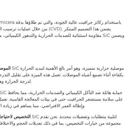
مقاومة استثنائية للصدمات الحرارية والتدهور الكيميائي، مما 
1. المو
بكفاءة أثناء تصنيع أشباه الموصلات. تعمل هذه الميزة على تقليل التدر
لدرجة الحرارة وهو أمر ضروري لتحقيق خصائص أشباه الموصلات المطلوبة.
على سلامة مستشعر الجرافيت حتى في بيئات المعالجة القاسية. تعمل
وإطالة العمر الافتراضي، مما يساهم في زيادة الإنتاجية وفعالية التكلفة في منشآت تصنيع أشباه الموصلات.
3. التخصيص لاحتيا
مجموعة من خيارات التخصيص، بما في ذلك تعديلات الحجم والاختلافا