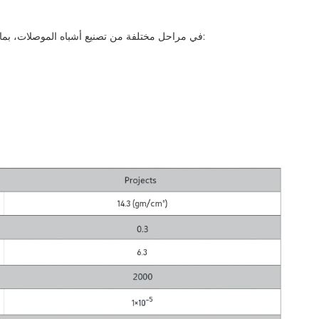
التطبيقات يتم استخدام طلاءات Semicera SiC في مراحل مختلفة من تصنيع أشباه الموصلات، بما في ذلك: