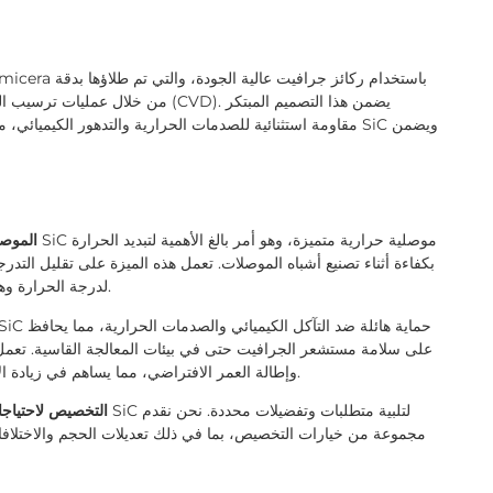
مقاومة استثنائية للصدمات الحرارية والتدهور الكيميائي، مما 
1. المو
بكفاءة أثناء تصنيع أشباه الموصلات. تعمل هذه الميزة على تقليل التدر
لدرجة الحرارة وهو أمر ضروري لتحقيق خصائص أشباه الموصلات المطلوبة.
على سلامة مستشعر الجرافيت حتى في بيئات المعالجة القاسية. تعمل
وإطالة العمر الافتراضي، مما يساهم في زيادة الإنتاجية وفعالية التكلفة في منشآت تصنيع أشباه الموصلات.
3. التخصيص لاحتيا
مجموعة من خيارات التخصيص، بما في ذلك تعديلات الحجم والاختلافا