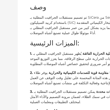
وصف
تم تصميم مستقبلات الجرافيت المطلية بـ SiCera من Semicera باستخدام ركائز جرافيت عالية الجودة، والتي تم طلاؤها بدقة
باستخدام كربيد السيليكون (SiC) من خلال عمليات ترسيب البخار الكيميائي المتقدمة (CVD). يضمن هذا التصميم المبتكر
يزيد بشكل كبير من عمر مستقبل الجرافيت المطلي بـ SiC ويضمن
أداءً موثوقًا طوال عملية تصنيع أشباه الموصلات.
الميزات الرئيسية:
صلية الحرارية الفائقة
يُظهر مستقبل الجرافيت المطلي بـ SiC موصلية حرارية متميزة، وهو أمر بالغ الأهمية لتبديد الحرارة
جات الحرارية على سطح الرقاقة، مما يعزز التوزيع الموحد
2. مقاومة قوية للصدمات الكيميائية والحرارية
يوفر طلاء SiC حماية هائلة ضد التآكل الكيميائي والصدمات الحرارية، مما يحافظ
 هذه المتانة المحسنة على تقليل وقت التوقف عن العمل
جات محددة
يمكن تصميم مستقبلات الجرافيت المطلية بـ SiC لتلبية متطلبات وتفضيلات محددة. نحن نقدم
ت في سمك الطلاء، لضمان مرونة التصميم والأداء الأمثل
لمختلف التطبيقات ومعلمات العملية.