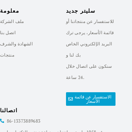
سليتر جديد
معلومة
للاستفسار عن منتجاتنا أو
ملف الشركة
قائمة الأسعار، يرجى ترك
اتصل بنا
البريد الإلكتروني الخاص
الشهادة والشرف
بك لنا و
منتجات
سنكون على اتصال خلال
24 ساعة.
الاستفسار عن قائمة
الأسعار
اتصالنا
86-13373889683
رقم 1958 طريق جيانغنان، منطقة نينغبو للتكنولوجيا