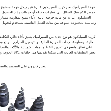
فوهة السيراميك من كربيد السيليكون عبارة عن هيكل فوهة مصنوع م
حمض الكبريتيك السائل إلى قطرات دقيقة أو جزيئات رذاذ للحصول ع
السيليكون عبارة عن مادة خزفية عالية الأداء تتمتع بمقاومة ممتاز
ومناسبة لمجموعة متنوعة من بيئات العمل القاسية. يستخدم لتحويل 
كربيد السيليكون هو نوع جديد من السيراميك يتميز بأداء عالي التكلف
العالية، ومقاومة درجات الحرارة العالية، والتوصيل الحراري الرائع و
الجوي، وحتى الطا
نحن قادرون على التصميم والتصنيع وفقًا لأبعادك المحددة بجودة جيدة ووقت تسليم معقول.