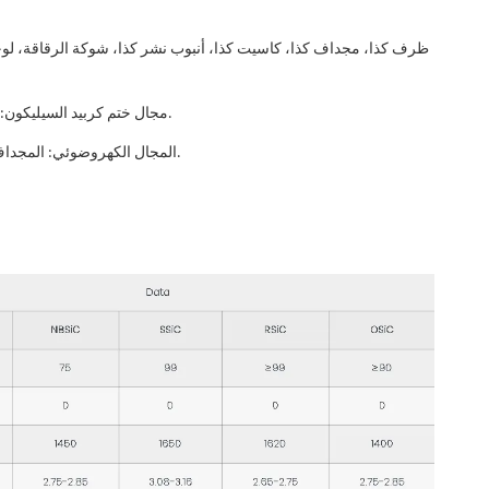
-مجال ختم كربيد السيليكون: جميع أنواع حلقات الختم، والمحامل، والجلبة، وما إلى ذلك.
-المجال الكهروضوئي: المجداف الكابولي، برميل الطحن، أسطوانة كربيد السيليكون، إلخ.