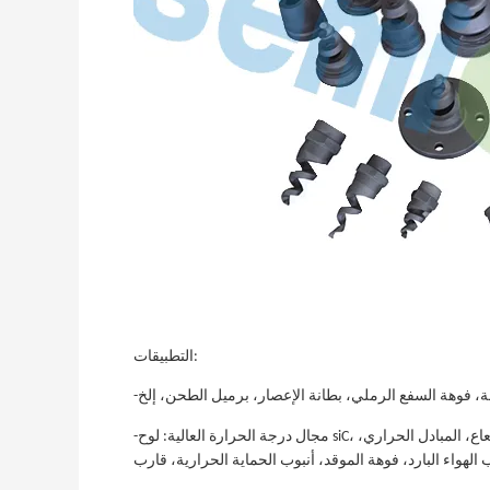
التطبيقات:
-مجال درجة الحرارة العالية: لوح siC، أنبوب فرن التبريد، أنبوب مشع، بوتقة، عنصر التسخين، الأسطوانة، الشعاع، المبادل الحراري،