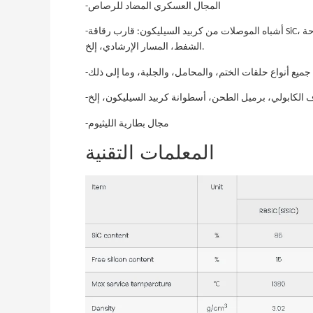
-المجال العسكري المضاد للرصاص
-أشباه الموصلات من كربيد السيليكون: قارب رقاقة SiC، ظرف كذا، مجداف كذا، كاسيت كذا، أنبوب نشر كذا، شوكة الرقاقة، لوحة
الشفط، المسار الإرشادي، إلخ.
-مجال بطارية الليثيوم
المعلمات التقنية