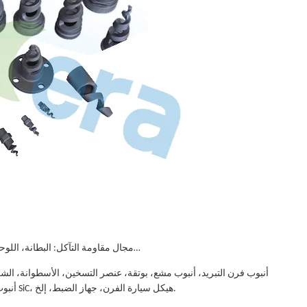
-مجال مقاومة التآكل: البطانة، اللوحة، فوهة السفع الرملي، بطانة الإعصار، برميل الطحن، إلخ…
أنبوب الهواء البارد، فوهة الموقد، أنبوب الحماية الحرارية، قارب SiC، هيكل سيارة الفرن، جهاز الضبط، إلخ.