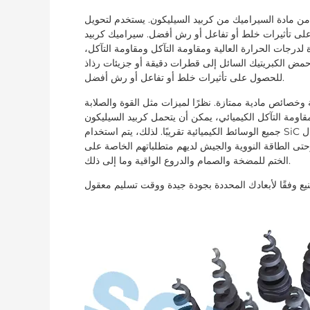
ن مادة السيراميك من كربيد السيليكون. يستخدم لتحويل
لى تأثيرات خلط أو تفاعل أو رش أفضل. سيراميك كربيد
ة لدرجات الحرارة العالية ومقاومة التآكل ومقاومة التآكل،
حمض الكبريتيك السائل إلى قطرات دقيقة أو جزيئات رذاذ
للحصول على تأثيرات خلط أو تفاعل أو رش أفضل.
ة وخصائص مادية ممتازة. نظرًا لميزات مثل القوة والصلابة
مقاومة التآكل الكيميائي، يمكن أن يتحمل كربيد السيليكون
جميع الوسائط الكيميائية تقريبًا. لذلك، يتم استخدام SiC على نطاق واسع في تعدين النفط والمواد الكيميائية والآلات والمجال
قة النووية والجيش لديهم متطلباتهم الخاصة على SIC. بعض التطبيقات العادية التي يمكننا تقديمها هي حلقات
الختم للمضخة والصمام والدروع الواقية وما إلى ذلك.