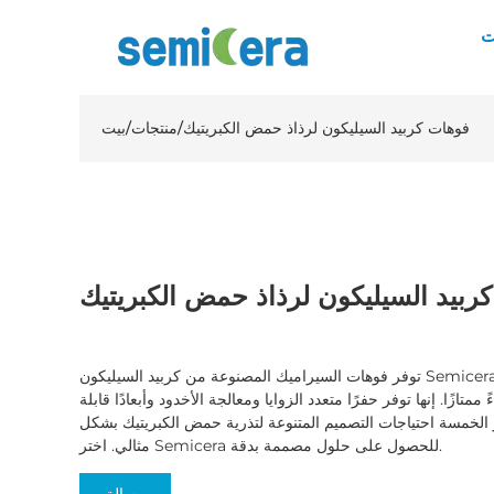
ت
فوهات كربيد السيليكون لرذاذ حمض الكبريتيك
/
منتجات
/
بيت
ربيد السيليكون لرذاذ حمض الكبريتيك
توفر فوهات السيراميك المصنوعة من كربيد السيليكون Semicera، والتي تم تشكيلها عن طريق الضغط
ممتازًا. إنها توفر حفرًا متعدد الزوايا ومعالجة الأخدود وأبعادًا قابلة
 الخمسة احتياجات التصميم المتنوعة لتذرية حمض الكبريتيك بشكل
مثالي. اختر Semicera للحصول على حلول مصممة بدقة.