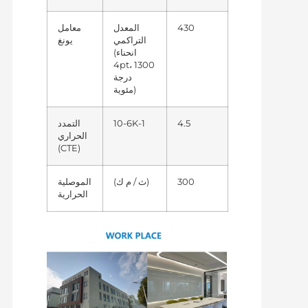
430
المعدل
معامل
التراكمي
يونغ
(انحناء
4pt، 1300
درجة
مئوية)
4.5
10-6K-1
التمدد
الحراري
(CTE)
300
(ث / م ك)
الموصلية
الحرارية