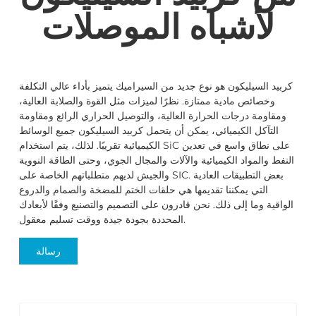
لأشباه الموصلات
كربيد السيليكون هو نوع جديد من السيراميك يتميز بأداء عالي التكلفة
وخصائص مادية ممتازة. نظرًا لميزات مثل القوة والصلابة العالية،
ومقاومة درجات الحرارة العالية، والتوصيل الحراري الرائع ومقاومة
التآكل الكيميائي، يمكن أن يتحمل كربيد السيليكون جميع الوسائط
الكيميائية تقريبًا. لذلك، يتم استخدام SiC على نطاق واسع في تعدين
النفط والمواد الكيميائية والآلات والمجال الجوي، وحتى الطاقة النووية
والجيش لديهم متطلباتهم الخاصة على SIC. بعض التطبيقات العادية
التي يمكننا تقديمها هي حلقات الختم للمضخة والصمام والدروع
الواقية وما إلى ذلك. نحن قادرون على التصميم والتصنيع وفقًا لأبعادك
المحددة بجودة جيدة ووقت تسليم معقول.
رسالة