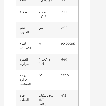
3.21
جم / سم ³
كثافة
2500
صلابة
صلابة
فيكرز
2~10
مم
حجم
الحبوب
99.99995
%
النقاء
الكيميائي
640
ي·كجم-1
القدرة
·ك-1
الحرارية
2700
℃
درجة
حرارة
التسامي
415
ميجاباسكال
قوة
(RT 4
العطف
نقاط)