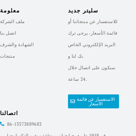
سليتر جديد
معلومة
للاستفسار عن منتجاتنا أو
ملف الشركة
قائمة الأسعار، يرجى ترك
اتصل بنا
البريد الإلكتروني الخاص
الشهادة والشرف
بك لنا و
منتجات
سنكون على اتصال خلال
24 ساعة.
الاستفسار عن قائمة
الأسعار
اتصالنا
86-13373889683
رقم 1958 طريق جيانغنان، منطقة نينغبو للتكنولوجيا