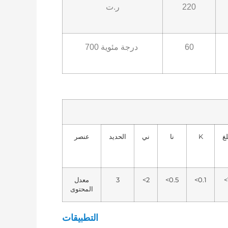
220
ر.ت
60
700 درجة مئوية
غ
K
نا
ني
الحديد
عنصر
<
<0.1
<0.5
<2
3
معدل
المحتوى
التطبيقات