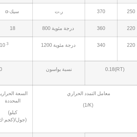
250
370
ر.ت
α-سيك
220
360
800 درجة مئوية
18
3
220
340
1200 درجة مئوية
 10
0.18(RT)
نسبة بواسون
0
معامل التمدد الحراري
السعة الحراري
المحددة
(1/K)
(كيلو
جول/(كجم·ك))