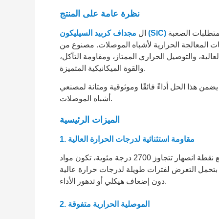
نظرة عامة على المنتج
متطلبات الصعبة
ال
عالجة الحرارية لأشباه الموصلات. مصنوع من SiC عالي النقاء ومعزز من خلال تشريب السيليكون،
العالية، والتوصيل الحراري الممتاز، ومقاومة التآكل،
والقوة الميكانيكية المتميزة.
ضمن هذا الحل أداءً فائقًا وموثوقية ومتانة لمصنعي
أشباه الموصلات.
الميزات الرئيسية
مقاومة استثنائية لدرجات الحرارة العالية
1.
مع نقطة انصهار تتجاوز 2700 درجة مئوية، تكون مواد SiC مستقرة بطبيعتها تحت الحرارة الشديدة. كما يعمل
ا بتحمل التعرض لفترات طويلة لدرجات حرارة عالية
دون إضعاف هيكلي أو تدهور الأداء.
الموصلية الحرارية متفوقة
2.