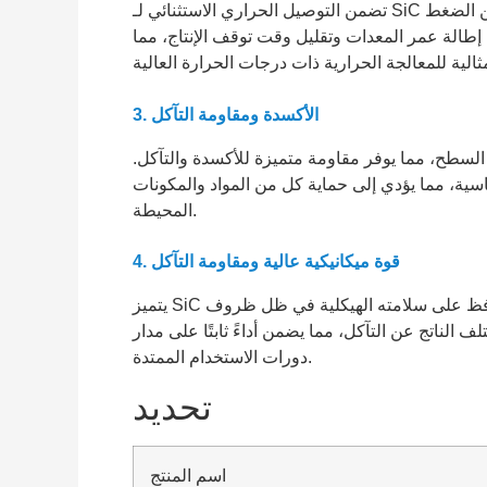
تضمن التوصيل الحراري الاستثنائي لـ SiC المشبع بالسيليكون توزيعًا موحدًا للحرارة، مما يقلل من الضغط
إطالة عمر المعدات وتقليل وقت توقف الإنتاج، مما
الأكسدة ومقاومة التآكل
3.
سطح، مما يوفر مقاومة متميزة للأكسدة والتآكل.
سية، مما يؤدي إلى حماية كل من المواد والمكونات
المحيطة.
قوة ميكانيكية عالية ومقاومة التآكل
4.
يتميز SiC المشبع بالسيليكون بقوة ضغط ممتازة ومقاومة للتآكل، ويحافظ على سلامته الهيكلية في ظل ظروف
 الناتج عن التآكل، مما يضمن أداءً ثابتًا على مدار
دورات الاستخدام الممتدة.
تحديد
اسم المنتج