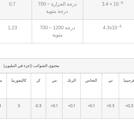
-6
3.4 × 10
درجة الحرارة ~ 700
0.7
درجة مئوية
-6
4.3x10
700 ~ 1200 درجة
1.23
مئوية
محتوى الشوائب ((جزء في المليون)
رجينيا
تي
النحاس
الزنك
من
كر
كاليفورنيا
مل
1
5
0.3
<0.1
<0.1
<0.1
<0.3
<0.3