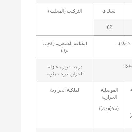
α-سيك
التركيب (المجلد٪)
82
3.02 ×
الكثافة الظاهرية (كجم/
م3)
135
درجة حرارة عازلة
للحرارة درجة مئوية
ة
الموصلية
الملكية الحرارية
الحرارية
(ث/(م·ك))