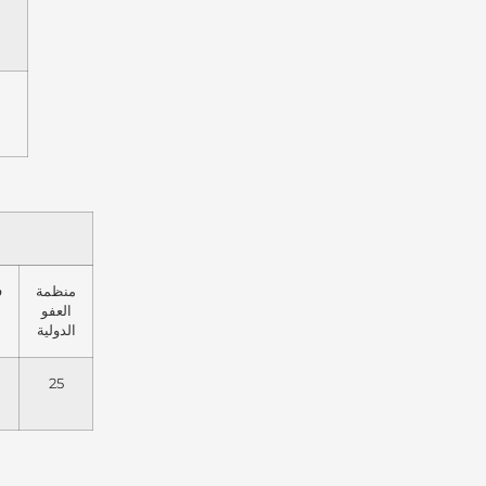
منظمة
ف
العفو
الدولية
25