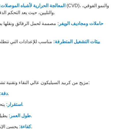
المعالجة الحرارية لأشباه الموصلات:
والتليين، حيث يعد التحكم الدقيق في درجة الحرارة ومتانة المواد أمرًا بالغ الأهمية.
حاملات ومجاديف الويفر:
مصممة لحمل الرقائق ونقلها بش
بيئات التشغيل المتطرفة:
مناسب للإعدادات التي تتطلب 
مزيج من كربيد السيليكون عالي النقاء وتقنية تشريب السيليكون المتقدمة يوفر فوائد أداء لا مثيل لها:
يعزز دقة ومراقبة معالجة أشباه الموصلات.
دقة:
يتحمل البيئات القاسية دون المساس بالوظيفة.
استقرار:
يطيل عمر خدمة معدات تصنيع أشباه الموصلات.
طول العمر:
يحسن الإنتاجية من خلال ضمان نتائج موثوقة ومتسقة.
كفاءة: