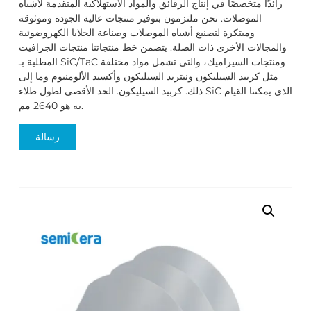
رائدًا متخصصًا في إنتاج الرقائق والمواد الاستهلاكية المتقدمة لأشباه
الموصلات. نحن ملتزمون بتوفير منتجات عالية الجودة وموثوقة
ومبتكرة لتصنيع أشباه الموصلات وصناعة الخلايا الكهروضوئية
والمجالات الأخرى ذات الصلة. يتضمن خط منتجاتنا منتجات الجرافيت
المطلية بـ SiC/TaC ومنتجات السيراميك، والتي تشمل مواد مختلفة
مثل كربيد السيليكون ونيتريد السيليكون وأكسيد الألومنيوم وما إلى
ذلك. كربيد السيليكون. الحد الأقصى لطول طلاء SiC الذي يمكننا القيام
به هو 2640 مم.
رسالة