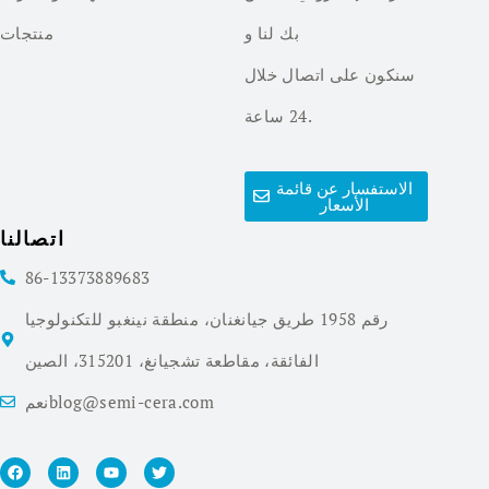
بك لنا و
منتجات
سنكون على اتصال خلال
24 ساعة.
الاستفسار عن قائمة
الأسعار
اتصالنا
86-13373889683
رقم 1958 طريق جيانغنان، منطقة نينغبو للتكنولوجيا
الفائقة، مقاطعة تشجيانغ، 315201، الصين
نعمblog@semi-cera.com