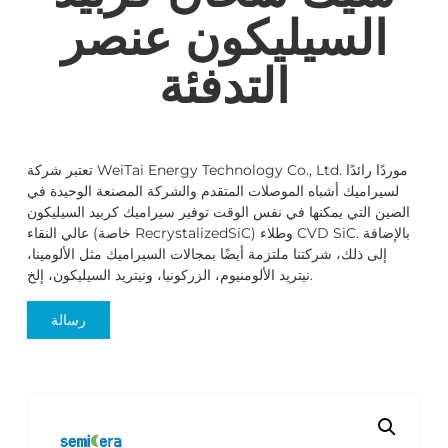
السيليكون عنصر
التدفئة
تعتبر شركة WeiTai Energy Technology Co., Ltd. موردًا رائدًا
لسيراميك أشباه الموصلات المتقدم والشركة المصنعة الوحيدة في
الصين التي يمكنها في نفس الوقت توفير سيراميك كربيد السيليكون
عالي النقاء (خاصة RecrystalizedSiC) وطلاء CVD SiC. بالإضافة
إلى ذلك، شركتنا ملتزمة أيضًا بمجالات السيراميك مثل الألومينا،
نيتريد الألومنيوم، الزركونيا، ونيتريد السيليكون، إلخ.
رسالة