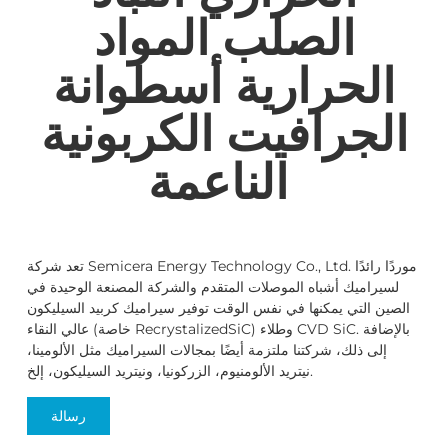
الصلب المواد
الحرارية أسطوانة
الجرافيت الكربونية
الناعمة
تعد شركة Semicera Energy Technology Co., Ltd. موردًا رائدًا
لسيراميك أشباه الموصلات المتقدم والشركة المصنعة الوحيدة في
الصين التي يمكنها في نفس الوقت توفير سيراميك كربيد السيليكون
عالي النقاء (خاصة RecrystalizedSiC) وطلاء CVD SiC. بالإضافة
إلى ذلك، شركتنا ملتزمة أيضًا بمجالات السيراميك مثل الألومينا،
نيتريد الألومنيوم، الزركونيا، ونيتريد السيليكون، إلخ.
رسالة