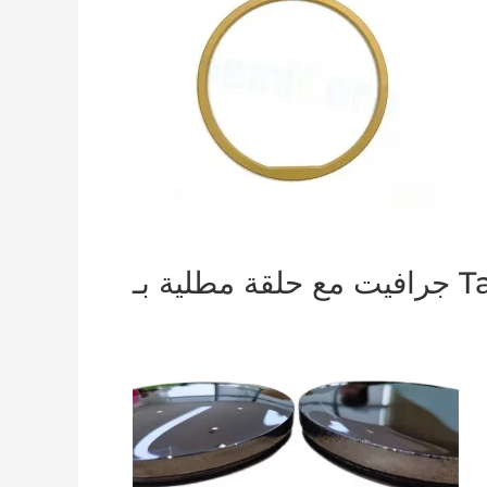
قة مطلية بـ TaC