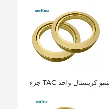
زء TAC لنمو كريستال واحد