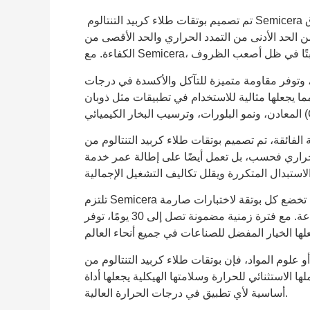
تم تصميم بوتقات طلاء كربيد التنتالوم Semicera للصناعات التي تتطلب مقاومة استثنائية للحرارة ومتانة. تتفوق
ن الحد الأدنى من التمدد الحراري والحد الأقصى من
اء، وتوفر مقاومة متميزة للتآكل والأكسدة في درجات
مما يجعلها مثالية للاستخدام في تطبيقات مثل ذوبان
ميائي (CVD).
تم تصميم بوتقات طلاء كربيد التنتالوم من Semicera لتحقيق أداء طويل
 الحراري فحسب، بل تعمل أيضًا على إطالة عمر خدمة
تلتزم Semicera بتوفير منتجات عالية الجودة مع التركيز على الدقة والموثوقية. تخضع كل بوتقة لاختبارات صارمة
للتأكد من أنها تلبي أعلى معايير الصناعة. مع فترة زمنية مضمونة تصل إلى 30 يومًا، توفر Semicera الكفاءة
 المواد، فإن بوتقات طلاء كربيد التنتالوم من Semicera
لها الاستثنائي للحرارة وسلامتها الهيكلية يجعلها أداة
أساسية لأي تطبيق في درجات الحرارة العالية.