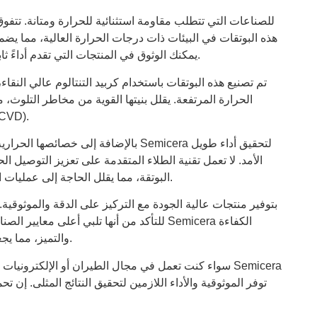
هذه البوتقات في البيئات ذات درجات الحرارة العالية، مما يضم
الكفاءة. مع Semicera، يمكنك الوثوق في المنتجات التي تقدم أداءً ثابتًا في ظل أصعب الظروف.
تم تصنيع هذه البوتقات باستخدام كربيد التنتالوم عالي النق
الحرارة المرتفعة. يقلل بنيتها القوية من مخاطر التلوث، 
المعادن، ونمو البلورات، وترسيب البخار الكي
بالإضافة إلى خصائصها الحرارية الفائقة، 
الأمد. لا تعمل تقنية الطلاء المتقدمة على تعزيز التوصيل
البوتقة، مما يقلل الحاجة إلى عمليات الاستبدال المتكررة ويقلل تكاليف التشغيل الإجمالية.
والتميز، مما يجعلها الخيار المفضل للصناعات في جميع أنحاء العالم.
سواء كنت تعمل في مجال الطيران أو الإلكترونيات أو علوم
توفر الموثوقية والأداء اللازمين لتحقيق النتائج المثلى. إن تحم