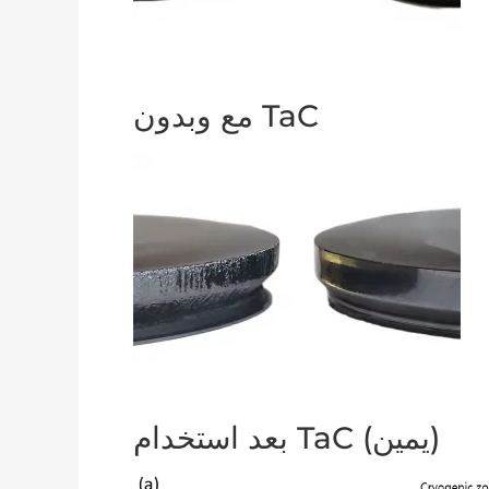
مع وبدون TaC
بعد استخدام TaC (يمين)