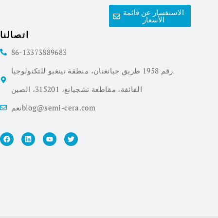
الاستفسار عن قائمة
الأسعار
اتصالنا
86-13373889683
رقم 1958 طريق جيانغنان، منطقة نينغبو للتكنولوجيا
الفائقة، مقاطعة تشجيانغ، 315201، الصين
نعمblog@semi-cera.com