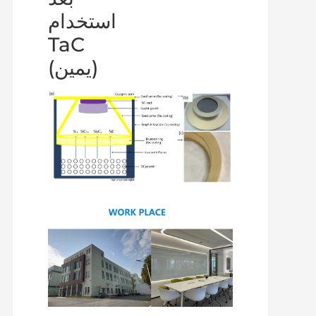
استخدام
TaC
(يمين)