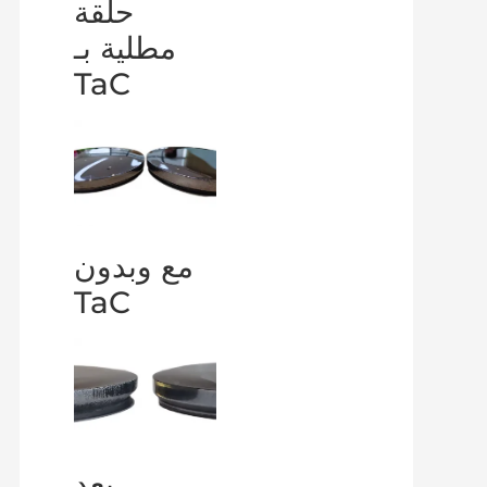
حلقة
مطلية بـ
TaC
مع وبدون
TaC
بعد