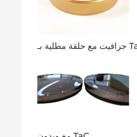
قة مطلية بـ TaC
مع وبدون TaC