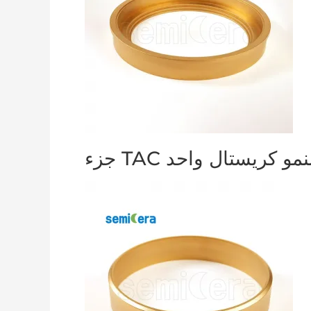
زء TAC لنمو كريستال واحد