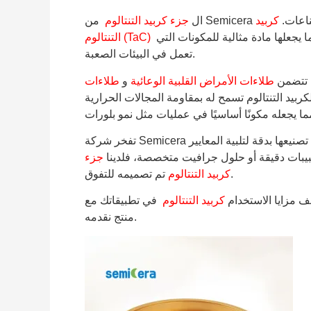
صناعات.
كربيد
ال
جزء كربيد التنتالوم
تشتهر بصلابتها الاستثنائية وثباتها الحراري ومقاومتها للتآكل، مما يجعلها مادة مثالية للمكونات التي
التنتالوم (TaC)
تعمل في البيئات الصعبة.
 تتضمن
طلاءات الأمراض القلبية الوعائية
و
طلاءات
كربيد التنتالوم تسمح له بمقاومة المجالات الحرارية
تصنيعها بدقة لتلبية المعايير
بيبات دقيقة أو حلول جرافيت متخصصة، فلدينا
جزء
تم تصميمه للتفوق.
كربيد التنتالوم
 مزايا الاستخدام
كربيد التنتالوم
في تطبيقاتك مع Semicera، حيث نعطي الأولوية للابتكار والأداء في كل
منتج نقدمه.