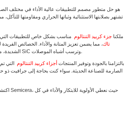
من Semicera هو حل متطور مصمم للتطبيقات عالية الأداء في مختلف ال
ملكنا
جزء كربيد التنتالوم
مناسب بشكل خاص للتطبيقات التي
تاك
، مما يضمن تعزيز المتانة والأداء. الخصائص الفريدة ل
الشديدة، مما يجعله مكونًا أساسيًا في عمليات مثل نمو بلورات SiC وترسب أشباه الموصلات.
تفخر شركة Semicera بالتزامنا بالجودة وتوفير المنتجات
أجزاء كربيد التنتالوم
التي تم 
الصارمة للصناعة الحديثة. سواء كنت بحاجة إلى جرافيت ذو ح
اكتشف