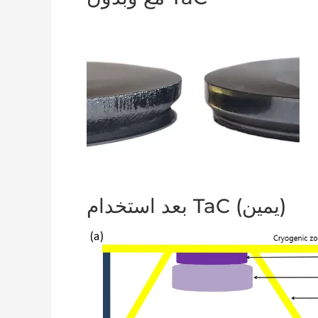
بعد استخدام TaC (يمين)