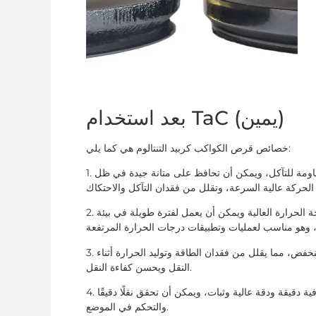
بعد استخدام TaC (يمين)
خصائص قرص الكواكب كربيد التنتالوم هي كما يلي:
1. مقاومة التآكل: تتميز مادة كربيد التنتالوم بصلابة عالية للغاية ومقاومة للتآكل، ويمكن أن تحافظ على متانة جيدة في ظل
2. ثبات درجة الحرارة العالية: يتمتع كربيد التنتالوم بثبات ممتاز في درجة الحرارة العالية ويمكن أن يعمل لفترة طويلة في بيئة
3. معامل احتكاك منخفض: يتمتع سطح كربيد التنتالوم بمعامل احتكاك منخفض، مما يقلل من فقدان الطاقة وتوليد الحرارة أثناء
النقل ويحسن كفاءة النقل.
4. دقة وثبات عاليان: يتم تصنيع أقراص الكواكب من كربيد التنتالوم بحرفية دقيقة ودقة عالية وثبات، ويمكن أن تحقق نقلًا دقيقًا
والتحكم في الموضع.