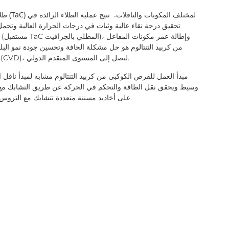
توفر شركة Semicera طلاءات متخصصة من كربيد التنتالوم (TaC) لمختلف المكونات والناقلات.
تتيح عملية الطلاء الرائدة في
Semicera اختراقًا في حل تكنولوجيا طلاء كربيد التنتالوم (CVD)، لتصل إلى المستوى المتقدم الدولي.
مبدأ العمل للقرص الكوكبي من كربيد التنتالوم مشابه لمبدأ ناق
وسيط ويحقق نقل الطاقة والتحكم في الحركة عن طريق التشابك مع ال
على أخاديد مسننة متعددة تتشابك مع التروس الداخلية والخارجية لتحقيق نقل سلس وعزم دوران عالي.