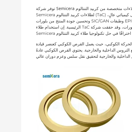
Semicera لطلاءات كربيد التنتالوم (TaC) تحقيق درجة نقاء عالية وثبات في درجات الحرارة العالية وتحمل كيميائي عالٍ،
وتحسين جودة المنتج من بلورات SIC/GAN وطبقات EPI (مستقبل TaC المطلي بالجرافيت)، وإطالة عمر مكونات المفاعل
الرئيسية. إن استخدام طلاء TaC من كربيد التنتالوم هو حل مشكلة الحافة وتحسين جودة نمو البلورات، وقد حققت شركة
ل الحركة الكوكبي، حيث يعمل القرص الكوكبي كعنصر قيادة
تروس الداخلية والخارجية. يحتوي القرص الكوكبي عادةً