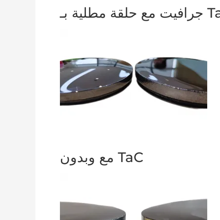
قة مطلية بـ TaC
مع وبدون TaC