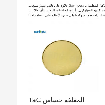
علاوة على ذلك، تتميز منتجات Semicera المطلية بـ TaC بعمر خدمة أطول ومقاومة أكبر لدرجات الحرارة العالية مقارنة
ات كربيد السيليكون.
أثبتت القياسات المعملية أن طلاءات TaC الخاصة بنا يمكن أن تعمل باستمرار عند
TaC المغلفة حساس