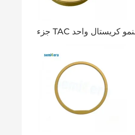
زء TAC لنمو كريستال واحد