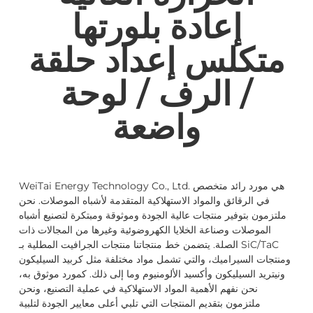
إعادة بلورتها
متكلس إعداد حلقة
/ الرف / لوحة
واضعة
WeiTai Energy Technology Co., Ltd. هي مورد رائد متخصص
في الرقائق والمواد الاستهلاكية المتقدمة لأشباه الموصلات. نحن
ملتزمون بتوفير منتجات عالية الجودة وموثوقة ومبتكرة لتصنيع أشباه
الموصلات وصناعة الخلايا الكهروضوئية وغيرها من المجالات ذات
الصلة. يتضمن خط منتجاتنا منتجات الجرافيت المطلية بـ SiC/TaC
ومنتجات السيراميك، والتي تشمل مواد مختلفة مثل كربيد السيليكون
ونيتريد السيليكون وأكسيد الألومنيوم وما إلى ذلك. كمورد موثوق به،
نحن نفهم الأهمية المواد الاستهلاكية في عملية التصنيع، ونحن
ملتزمون بتقديم المنتجات التي تلبي أعلى معايير الجودة لتلبية