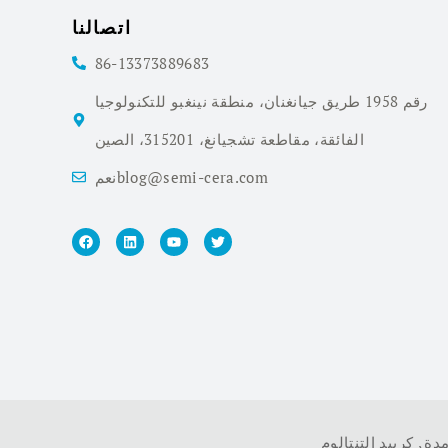
اتصالنا
86-13373889683
رقم 1958 طريق جيانغنان، منطقة نينغبو للتكنولوجيا
الفائقة، مقاطعة تشجيانغ، 315201، الصين
نعمblog@semi-cera.com
مدة
,