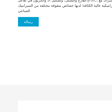
والكربون في تفاعل Si الفارغ والتسلل، وتشكيل β-SiC، وبالاشتراك مع α-SiC، يملأ السيليكون الحر
ميكية عالية الكثافة؛ لديها خصائص متفوقة مختلفة من السيراميك
الصناعي.
رسالة