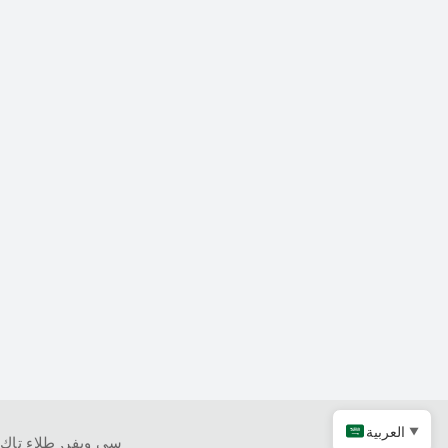
العربية
▼
كربيد التنتالوم
سي ويفر
,
طلاء تاك