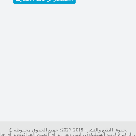
© حقوق الطبع والنشر - 2018-2027: جميع الحقوق محفوظة.
,
الركيزة كربيد السيليكون
,
إيبي ويفر
,
ورأى الصين الجرافيت ورأى جا