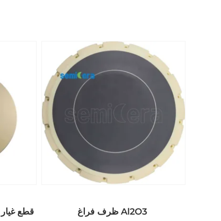
ظرف فراغ Al2O3
قطع غيار 