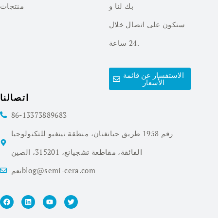
بك لنا و
منتجات
سنكون على اتصال خلال
24 ساعة.
الاستفسار عن قائمة
الأسعار
اتصالنا
86-13373889683
رقم 1958 طريق جيانغنان، منطقة نينغبو للتكنولوجيا
الفائقة، مقاطعة تشجيانغ، 315201، الصين
نعمblog@semi-cera.com