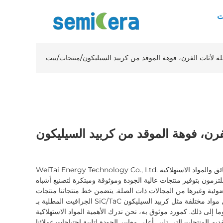
ت
لة لأثاث الفرن، فوهة الموقد من كربيد السيليكون
/
منتجات
/
بيت
لفرن، فوهة الموقد من كربيد السيليكون
WeiTai Energy Technology Co., Ltd. هي مورد رائد متخصص في الرقائق والمواد الاستهلاكية
تزمون بتوفير منتجات عالية الجودة وموثوقة ومبتكرة لتصنيع أشباه
وئية وغيرها من المجالات ذات الصلة. يتضمن خط منتجاتنا منتجات
الجرافيت المطلية بـ SiC/TaC ومنتجات السيراميك، والتي تشمل مواد مختلفة مثل كربيد السيليكون
ما إلى ذلك. كمورد موثوق به، نحن ندرك الأهمية المواد الاستهلاكية