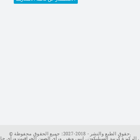
© حقوق الطبع والنشر - 2018-2027: جميع الحقوق محفوظة.
,
الركيزة كربيد السيليكون
,
إيبي ويفر
,
ورأى الصين الجرافيت ورأى جا