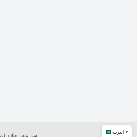
العربية
▼
كربيد التنتالوم
سي ويفر
,
طلاء تاك