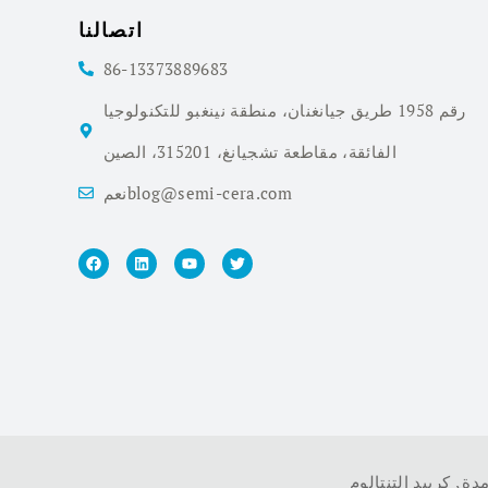
اتصالنا
86-13373889683
رقم 1958 طريق جيانغنان، منطقة نينغبو للتكنولوجيا
الفائقة، مقاطعة تشجيانغ، 315201، الصين
نعمblog@semi-cera.com
مدة
,