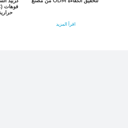
من مصنع ODM لتحقيق الكفاءة
حرارية / الموقد للأفران الصناعية
اقرأ المزيد