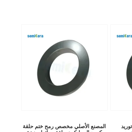
توريد OEM مخصص كم كربيد
المصنع الأصلي مخصص رمح ختم حلقة