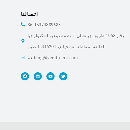
اتصالنا
86-13373889683
رقم 1958 طريق جيانغنان، منطقة نينغبو للتكنولوجيا
الفائقة، مقاطعة تشجيانغ، 315201، الصين
نعمblog@semi-cera.com