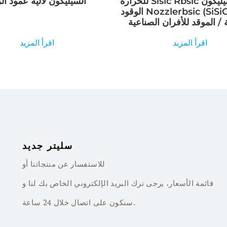
للحرارة Sisic Rbsic كربيد السيليكون
السيليكون لآلية عمود الزيت
الوقود Nozzlerbsic (SiSiC) فوهات
اقرأ المزيد
اقرأ المزيد
سليتر جديد
للاستفسار عن منتجاتنا أو
قائمة الأسعار، يرجى ترك البريد الإلكتروني الخاص بك لنا و
سنكون على اتصال خلال 24 ساعة.