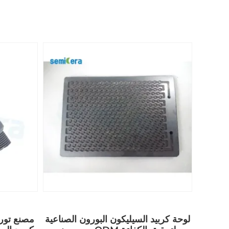
لوحة كربيد السيليكون البورون الصناعية
مصنع توري