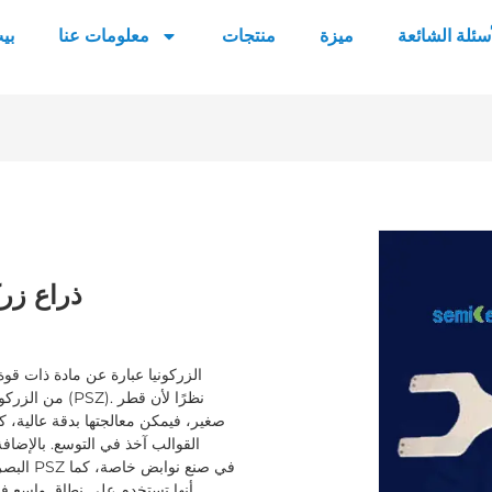
أسئلة الشائعة
ميزة
منتجات
معلومات عنا
بي
ذراع زرك
الزركونيا عبارة عن مادة ذات قوة
القوالب آخذ في التوسع. بالإضافة
البصري 
أنها تستخدم على نطاق واسع في سكاكين السيراميك المنزلية، وقطاعات التقطيع والأجزاء الأخرى.