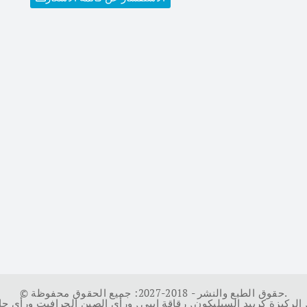
© حقوق الطبع والنشر - 2018-2027: جميع الحقوق محفوظة.
الركيزة كربيد السيليكون
,
رقاقة إيبي
,
ورأى الصين الجرافيت ورأى ج