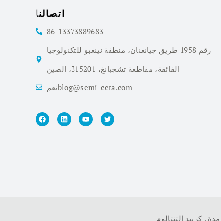
اتصالنا
86-13373889683
رقم 1958 طريق جيانغنان، منطقة نينغبو للتكنولوجيا
الفائقة، مقاطعة تشجيانغ، 315201، الصين
نعمblog@semi-cera.com
امدة
,