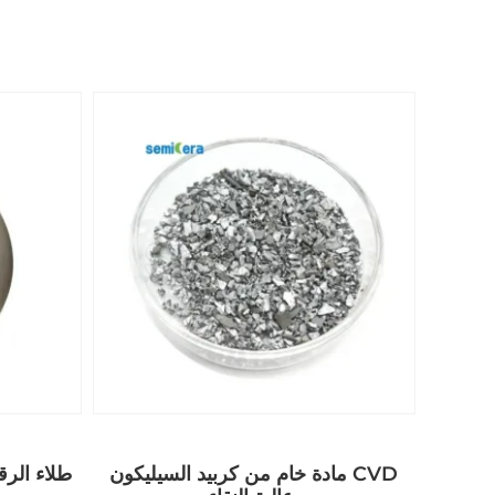
مادة خام من كربيد السيليكون CVD
كربيد التنتالوم TaC CVD طلاء الرقاقة