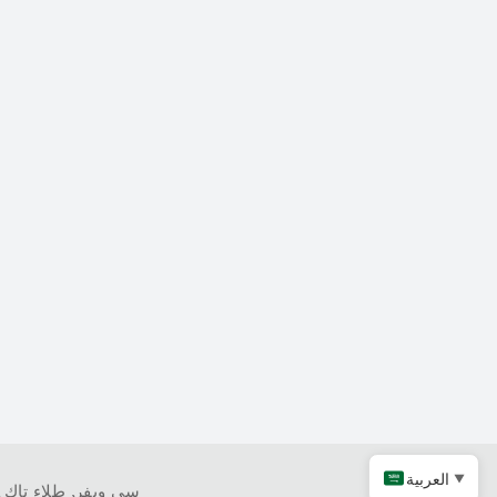
العربية
▼
كربيد التنتالوم
سي ويفر
,
طلاء تاك
,