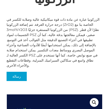
الزركونيا عبارة عن مادة ذات قوة ميكانيكية عالية وصلابة للكسر في
درجة حرارة الغرفة. تتم إضافة الزركونيا (ZrO2) الخاصة بنا مع
3mol%Y2O3 من الزركونيا المستقرة جزئيًا (PSZ). نظرًا لأن قطر
الجسيمات لمواد PSZ صغير، فيمكن معالجتها بدقة عالية، كما أن
تطبيقها في أجزاء التصنيع الدقيقة مثل القوالب آخذ في التوسع.
بالإضافة إلى ذلك، يمكن استخدامها أيضًا للأدوات الصناعية وأجزاء
الموصل البصري ووسائط معدات التكسير. يمكن استخدام صلابة
الكسر العالية لـ PSZ في صنع نوابض خاصة، كما أنها تستخدم على
نطاق واسع في سكاكين السيراميك المنزلية، وقطاعات التقطيع
والأجزاء الأخرى.
رسالة