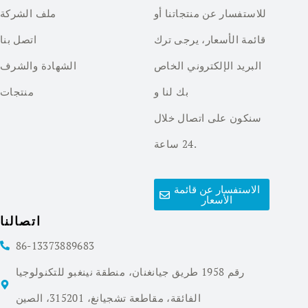
للاستفسار عن منتجاتنا أو
ملف الشركة
قائمة الأسعار، يرجى ترك
اتصل بنا
البريد الإلكتروني الخاص
الشهادة والشرف
بك لنا و
منتجات
سنكون على اتصال خلال
24 ساعة.
الاستفسار عن قائمة
الأسعار
اتصالنا
86-13373889683
رقم 1958 طريق جيانغنان، منطقة نينغبو للتكنولوجيا
الفائقة، مقاطعة تشجيانغ، 315201، الصين