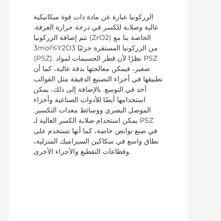
الزركونيا عبارة عن مادة ذات قوة ميكانيكية
عالية وصلابة للكسر في درجة حرارة الغرفة.
تتم إضافة الزركونيا (ZrO2) الخاصة بنا مع
3mol%Y2O3 من الزركونيا المستقرة جزئيًا
(PSZ). نظرًا لأن قطر الجسيمات لمواد PSZ
صغير، فيمكن معالجتها بدقة عالية، كما أن
تطبيقها في أجزاء التصنيع الدقيقة مثل القوالب
آخذ في التوسع. بالإضافة إلى ذلك، يمكن
استخدامها أيضًا للأدوات الصناعية وأجزاء
الموصل البصري ووسائط معدات التكسير.
يمكن استخدام صلابة الكسر العالية لـ PSZ
في صنع نوابض خاصة، كما أنها تستخدم على
نطاق واسع في سكاكين السيراميك المنزلية،
وقطاعات التقطيع والأجزاء الأخرى.