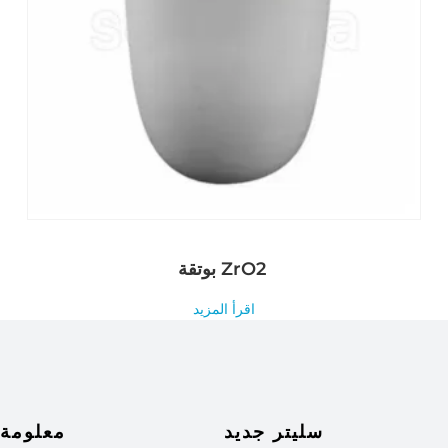
بوتقة ZrO2
اقرأ المزيد
سليتر جديد
معلومة