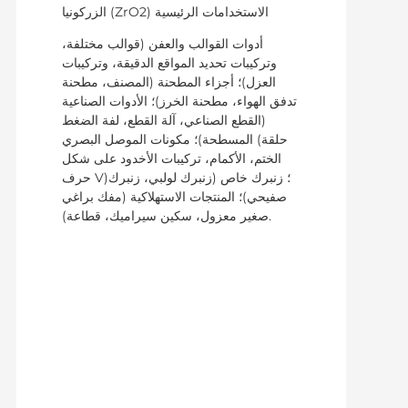
الزركونيا (ZrO2) الاستخدامات الرئيسية
أدوات القوالب والعفن (قوالب مختلفة،
وتركيبات تحديد المواقع الدقيقة، وتركيبات
العزل)؛ أجزاء المطحنة (المصنف، مطحنة
تدفق الهواء، مطحنة الخرز)؛ الأدوات الصناعية
(القطع الصناعي، آلة القطع، لفة الضغط
المسطحة)؛ مكونات الموصل البصري (حلقة
الختم، الأكمام، تركيبات الأخدود على شكل
حرف V)؛ زنبرك خاص (زنبرك لولبي، زنبرك
صفيحي)؛ المنتجات الاستهلاكية (مفك براغي
صغير معزول، سكين سيراميك، قطاعة).