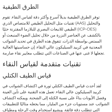
الطرق الطيفية
توفر الطرق الطيفية بديلاً أسرع وأكثر دقة لقياس النقاء. تقوم
تقنيات مثل التحليل الطيفي للامتصاص الذري (AAS) والتحليل
الطيفي للانبعاث البصري للبلازما المقترنة حثيًا (ICP-OES)
بالكشف عن العناصر النزرة من خلال تحليل الضوء المنبعث أو
الممتص بواسطة الذرات. تتفوق هذه الطرق في تحديد الشوائب
المعدنية في كربيد السيليكون عالي النقاء. إن حساسيتها العالية
تجعلها لا غنى عنها في الصناعات التي تتطلب معايير نقاء صارمة.
تقنيات متقدمة لقياس النقاء
قياس الطيف الكتلي
لقد أحدث قياس الطيف الكتلي ثورة في اكتشاف الشوائب في
كربيد السيليكون عالي النقاء. تعمل هذه التقنية على تأين العينة
وفصل الأيونات بناءً على نسبة الكتلة إلى الشحنة. ويمكنه اكتشاف
الشوائب عند مستويات جزء من المليار، مما يجعله مثاليًا للتطبيقات
التي تتطلب دقة فائقة. ويشيع استخدام وقت الرحلة ومطياف