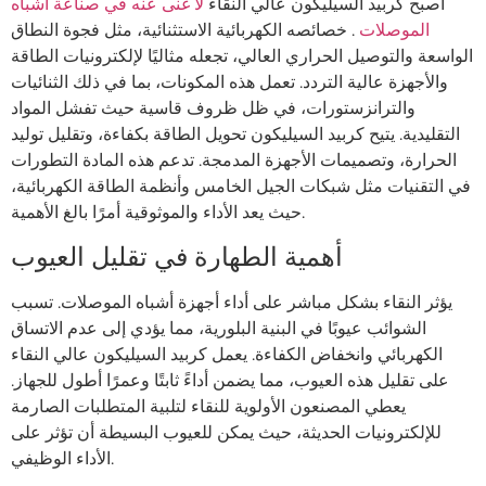
أصبح كربيد السيليكون عالي النقاء
لا غنى عنه في صناعة أشباه
الموصلات
. خصائصه الكهربائية الاستثنائية، مثل فجوة النطاق
الواسعة والتوصيل الحراري العالي، تجعله مثاليًا لإلكترونيات الطاقة
والأجهزة عالية التردد. تعمل هذه المكونات، بما في ذلك الثنائيات
والترانزستورات، في ظل ظروف قاسية حيث تفشل المواد
التقليدية. يتيح كربيد السيليكون تحويل الطاقة بكفاءة، وتقليل توليد
الحرارة، وتصميمات الأجهزة المدمجة. تدعم هذه المادة التطورات
في التقنيات مثل شبكات الجيل الخامس وأنظمة الطاقة الكهربائية،
حيث يعد الأداء والموثوقية أمرًا بالغ الأهمية.
أهمية الطهارة في تقليل العيوب
يؤثر النقاء بشكل مباشر على أداء أجهزة أشباه الموصلات. تسبب
الشوائب عيوبًا في البنية البلورية، مما يؤدي إلى عدم الاتساق
الكهربائي وانخفاض الكفاءة. يعمل كربيد السيليكون عالي النقاء
على تقليل هذه العيوب، مما يضمن أداءً ثابتًا وعمرًا أطول للجهاز.
يعطي المصنعون الأولوية للنقاء لتلبية المتطلبات الصارمة
للإلكترونيات الحديثة، حيث يمكن للعيوب البسيطة أن تؤثر على
الأداء الوظيفي.