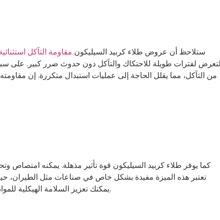
ستلاحظ أن عروض طلاء كربيد السيليكون
مقاومة التآكل استثنائي
لتعرض لفترات طويلة للاحتكاك والتآكل دون حدوث ضرر كبير. على سبيل ا
من التآكل، مما يقلل الحاجة إلى عمليات استبدال متكررة. إن مقاومته الع
كما يوفر طلاء كربيد السيليكون قوة تأثير مذهلة. يمكنه امتصاص وت
تعتبر هذه الميزة مفيدة بشكل خاص في صناعات مثل الطيران، حيث توا
يمكنك تعزيز السلامة الهيكلية للمواد، مما يضمن أدائها بشكل موثوق في ظل الظروف الصعبة.