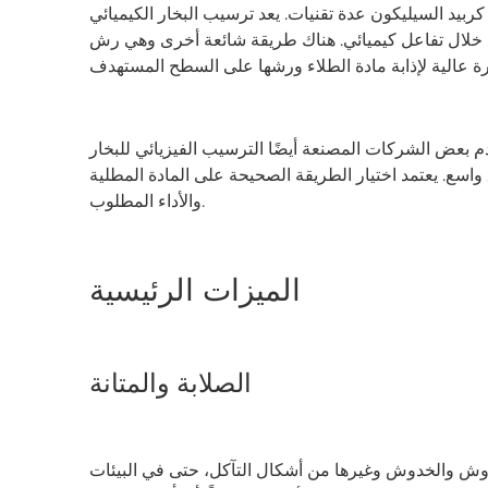
كون عدة تقنيات. يعد ترسيب البخار الكيميائي (CVD) أحد أكثر الطرق شيوعًا. إنه يخلق طبقة
خلال تفاعل كيميائي. هناك طريقة شائعة أخرى وهي رش
الشركات المصنعة أيضًا الترسيب الفيزيائي للبخار (PVD) أو الرش الحراري لتطبيقات محددة. توفر كل طريقة
ق واسع. يعتمد اختيار الطريقة الصحيحة على المادة المطلية
والأداء المطلوب.
الميزات الرئيسية
الصلابة والمتانة
دوش والخدوش وغيرها من أشكال التآكل، حتى في البيئات