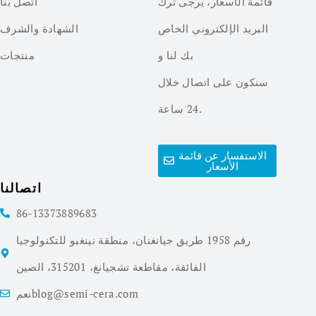
قائمة الأسعار، يرجى ترك
اتصل بنا
البريد الإلكتروني الخاص
الشهادة والشرف
بك لنا و
منتجات
سنكون على اتصال خلال
24 ساعة.
الاستفسار عن قائمة
الأسعار
اتصالنا
86-13373889683
رقم 1958 طريق جيانغنان، منطقة نينغبو للتكنولوجيا
الفائقة، مقاطعة تشجيانغ، 315201، الصين
نعمblog@semi-cera.com