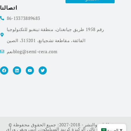
اتصالنا
86-13373889683
رقم 1958 طريق جيانغنان، منطقة نينغبو للتكنولوجيا
الفائقة، مقاطعة تشجيانغ، 315201، الصين
نعمblog@semi-cera.com
© حقوق الطبع والنشر - 2018-2027: جميع الحقوق محفوظة.
سي ويفر
,
طلاء تاك
,
الركيزة كربيد السيليكون
,
إيبي ويفر
,
ورأى
العربية
▼