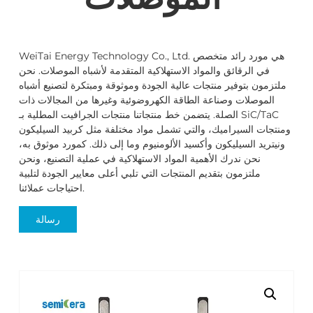
WeiTai Energy Technology Co., Ltd. هي مورد رائد متخصص
في الرقائق والمواد الاستهلاكية المتقدمة لأشباه الموصلات. نحن
ملتزمون بتوفير منتجات عالية الجودة وموثوقة ومبتكرة لتصنيع أشباه
الموصلات وصناعة الطاقة الكهروضوئية وغيرها من المجالات ذات
الصلة. يتضمن خط منتجاتنا منتجات الجرافيت المطلية بـ SiC/TaC
ومنتجات السيراميك، والتي تشمل مواد مختلفة مثل كربيد السيليكون
ونيتريد السيليكون وأكسيد الألومنيوم وما إلى ذلك. كمورد موثوق به،
نحن ندرك الأهمية المواد الاستهلاكية في عملية التصنيع، ونحن
ملتزمون بتقديم المنتجات التي تلبي أعلى معايير الجودة لتلبية
احتياجات عملائنا.
رسالة