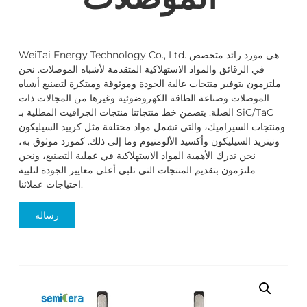
WeiTai Energy Technology Co., Ltd. هي مورد رائد متخصص
في الرقائق والمواد الاستهلاكية المتقدمة لأشباه الموصلات. نحن
ملتزمون بتوفير منتجات عالية الجودة وموثوقة ومبتكرة لتصنيع أشباه
الموصلات وصناعة الطاقة الكهروضوئية وغيرها من المجالات ذات
الصلة. يتضمن خط منتجاتنا منتجات الجرافيت المطلية بـ SiC/TaC
ومنتجات السيراميك، والتي تشمل مواد مختلفة مثل كربيد السيليكون
ونيتريد السيليكون وأكسيد الألومنيوم وما إلى ذلك. كمورد موثوق به،
نحن ندرك الأهمية المواد الاستهلاكية في عملية التصنيع، ونحن
ملتزمون بتقديم المنتجات التي تلبي أعلى معايير الجودة لتلبية
احتياجات عملائنا.
رسالة