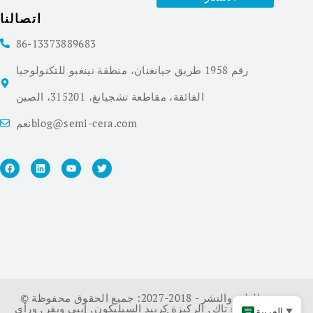
اتصالنا
86-13373889683
رقم 1958 طريق جيانغنان، منطقة نينغبو للتكنولوجيا
الفائقة، مقاطعة تشجيانغ، 315201، الصين
نعمblog@semi-cera.com
© حقوق الطبع والنشر - 2018-2027: جميع الحقوق محفوظة.
سي ويفر
,
طلاء تاك
,
الركيزة كربيد السيليكون
,
إيبي ويفر
,
ورأى
العربية
▼