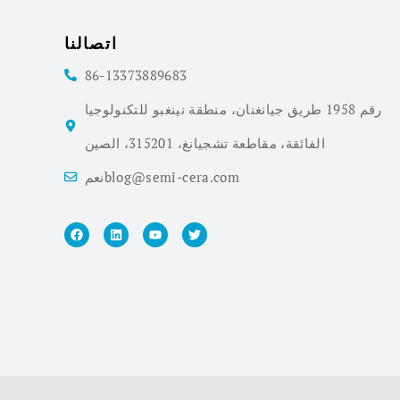
اتصالنا
86-13373889683
رقم 1958 طريق جيانغنان، منطقة نينغبو للتكنولوجيا
الفائقة، مقاطعة تشجيانغ، 315201، الصين
نعمblog@semi-cera.com