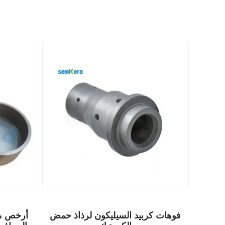
فوهات كربيد السيليكون لرذاذ حمض
أرخص مص