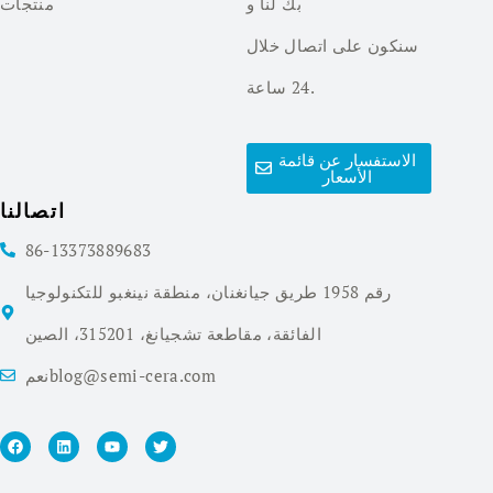
بك لنا و
منتجات
سنكون على اتصال خلال
24 ساعة.
الاستفسار عن قائمة
الأسعار
اتصالنا
86-13373889683
رقم 1958 طريق جيانغنان، منطقة نينغبو للتكنولوجيا
الفائقة، مقاطعة تشجيانغ، 315201، الصين
نعمblog@semi-cera.com