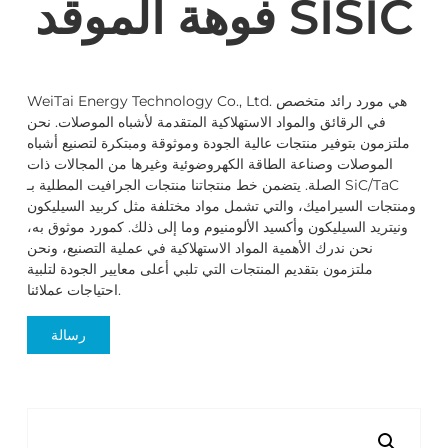
فوهة الموقد SISIC
WeiTai Energy Technology Co., Ltd. هي مورد رائد متخصص
في الرقائق والمواد الاستهلاكية المتقدمة لأشباه الموصلات. نحن
ملتزمون بتوفير منتجات عالية الجودة وموثوقة ومبتكرة لتصنيع أشباه
الموصلات وصناعة الطاقة الكهروضوئية وغيرها من المجالات ذات
الصلة. يتضمن خط منتجاتنا منتجات الجرافيت المطلية بـ SiC/TaC
ومنتجات السيراميك، والتي تشمل مواد مختلفة مثل كربيد السيليكون
ونيتريد السيليكون وأكسيد الألومنيوم وما إلى ذلك. كمورد موثوق به،
نحن ندرك الأهمية المواد الاستهلاكية في عملية التصنيع، ونحن
ملتزمون بتقديم المنتجات التي تلبي أعلى معايير الجودة لتلبية
احتياجات عملائنا.
رسالة