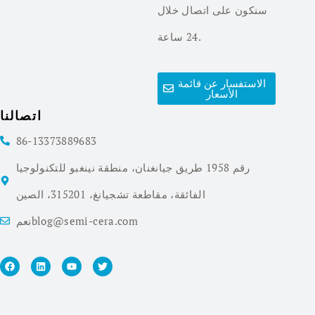
سنكون على اتصال خلال
24 ساعة.
الاستفسار عن قائمة
الأسعار
اتصالنا
86-13373889683
رقم 1958 طريق جيانغنان، منطقة نينغبو للتكنولوجيا
الفائقة، مقاطعة تشجيانغ، 315201، الصين
نعمblog@semi-cera.com