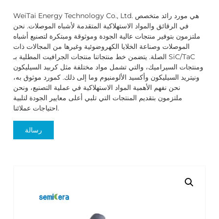
WeiTai Energy Technology Co., Ltd. هي مورد رائد متخصص
في الرقائق والمواد الاستهلاكية المتقدمة لأشباه الموصلات. نحن
ملتزمون بتوفير منتجات عالية الجودة وموثوقة ومبتكرة لتصنيع أشباه
الموصلات وصناعة الخلايا الكهروضوئية وغيرها من المجالات ذات
الصلة. يتضمن خط منتجاتنا منتجات الجرافيت المطلية بـ SiC/TaC
ومنتجات السيراميك، والتي تشمل مواد مختلفة مثل كربيد السيليكون
ونيتريد السيليكون وأكسيد الألومنيوم وما إلى ذلك. كمورد موثوق به،
نحن نفهم الأهمية المواد الاستهلاكية في عملية التصنيع، ونحن
ملتزمون بتقديم المنتجات التي تلبي أعلى معايير الجودة لتلبية
احتياجات عملائنا.
رسالة